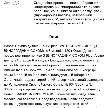
Склад ДХ
Склад: цілозернове пшеничне борошно*,
концентрований виноградний сік*, рисове
борошно*, соняшникова олія*, розпушувач
(гідрокарбонат натрію), натуральний
екстракт ванілі*, антиокислювач (концентрат
суміші токоферолів), вітамін В1
Опис
Назва: Печиво дитяче Fleur Alpine "WITH GRAPE JUICE" (З
ВИНОГРАДНИМ СОКОМ), з 6 місяців, 120 г Опис: Дитяче
перше розчинне печиво З ВИНОГРАДНИМ СОКОМ Fleur Alpine
для дітей старше 6 місяців: • Без доданого цукру, молока та
яєць • Містить цілозернове борошно • Без пальмової олії •
Випікається з використанням соняшникової олії • Усередині
пачки 6 порцій по 2 печива в індивідуальній обгортці •
Органічний продукт, вироблений та сертифікований відповідно
до Регламентів Європейського Союзу № 834/2007 та №
889/2008 про органічне сільське господарство • Вироблено у
Бельгії ВАЖЛИВА ІНФОРМАЦІЯ: може містити сліди яєць,
молока, сої та горіхів. Перед введенням нових продуктів
рекомендуємо проконсультуватися з педіатром, який