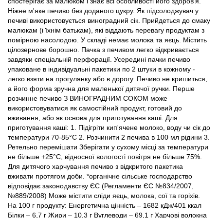
спостерігає за малюком і знає всі особливості його здоров'я.
Ніжне м'яке печиво без доданого цукру. Як підсолоджувач у
печиві використовується виноградний сік. Прийдеться до смаку
малюкам (і їхнім батькам), які віддають перевагу продуктам з
помірною насолодою. У складі немає молока та яєць. Містить
цілозернове борошно. Пачка з печивом легко відкривається
завдяки спеціальній перфорації. Усередині пачки печиво
упаковане в індивідуальні пакетики по 2 штуки в кожному -
легко взяти на прогулянку або в дорогу. Печиво не кришиться,
а його форма зручна для маленької дитячої ручки. Перше
розчинне печиво З ВИНОГРАДНИМ СОКОМ може
використовуватися як самостійний продукт, готовий до
вживання, або як основа для приготування каші. Для
приготування каші: 1. Підігріти кип'ячене молоко, воду чи сік до
температури 70-85°C 2. Розчинити 2 печива в 100 мл рідини 3.
Ретельно перемішати Зберігати у сухому місці за температури
не більше +25°C, відносної вологості повітря не більше 75%.
Для дитячого харчування печиво з відкритого пакетика
вживати протягом доби. *органічне сільське господарство
відповідає законодавству ЄС (Регламенти ЄС №834/2007,
№889/2008) Може містити сліди яєць, молока, сої та горіхів.
На 100 г продукту: Енергетична цінність – 1682 кДж/401 ккал
Білки – 6,7 г Жири – 10,3 г Вуглеводи – 69,1 г Харчові волокна