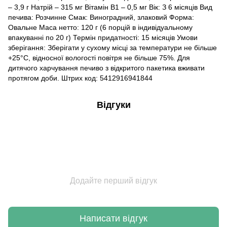
– 3,9 г Натрій – 315 мг Вітамін В1 – 0,5 мг Вік: З 6 місяців Вид
печива: Розчинне Смак: Виноградний, злаковий Форма:
Овальне Маса нетто: 120 г (6 порцій в індивідуальному
впакуванні по 20 г) Термін придатності: 15 місяців Умови
зберігання: Зберігати у сухому місці за температури не більше
+25°C, відносної вологості повітря не більше 75%. Для
дитячого харчування печиво з відкритого пакетика вживати
протягом доби. Штрих код: 5412916941844
Відгуки
Додайте перший відгук
Написати відгук