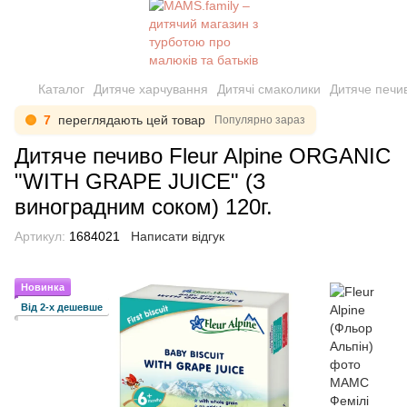
Каталог
Дитяче харчування
Дитячі смаколики
Дитяче печи
7
переглядають цей товар
Популярно зараз
Дитяче печиво Fleur Alpine ORGANIC
"WITH GRAPE JUICE" (З
виноградним соком) 120г.
Артикул:
1684021
Написати відгук
Новинка
Від 2-х дешевше