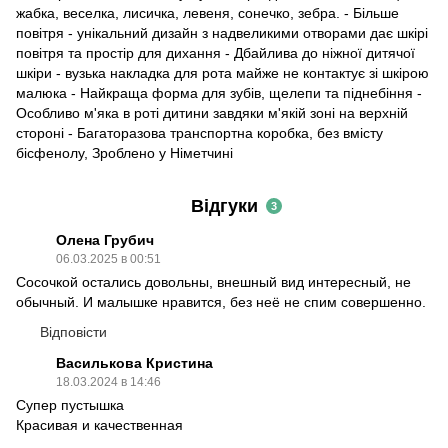
жабка, веселка, лисичка, левеня, сонечко, зебра. - Більше
повітря - унікальний дизайн з надвеликими отворами дає шкірі
повітря та простір для дихання - Дбайлива до ніжної дитячої
шкіри - вузька накладка для рота майже не контактує зі шкірою
малюка - Найкраща форма для зубів, щелепи та піднебіння -
Особливо м'яка в роті дитини завдяки м'якій зоні на верхній
стороні - Багаторазова транспортна коробка, без вмісту
бісфенолу, Зроблено у Німетчині
Відгуки
3
Олена Грубич
06.03.2025 в 00:51
Сосочкой остались довольны, внешный вид интересный, не
обычный. И малышке нравится, без неё не спим совершенно.
Відповісти
Василькова Кристина
18.03.2024 в 14:46
Супер пустышка
Красивая и качественная