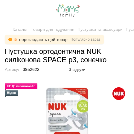
Каталог
Товари для годування
Пустушки та аксесуари
Пус
5
переглядають цей товар
Популярно зараз
Пустушка ортодонтична NUK
силіконова SPACE р3, сонечко
Артикул:
3952622
3 відгуки
КОД: nukmams10
Відео