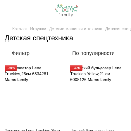
Каталог
Игрушки
Детские машинки и техника
Детская спец
Детская спецтехника
Фильтр
По популярности
−30%
−30%
Экскаватор Lena Truckies,25см
Детский бульдозер Lena