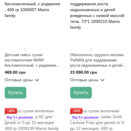
1
1
Детская смесь сухая
Обогатитель грудного молока
кисломолочная NAN®
PreNAN для поддержания
Кисломолочный, с роджения ,
роста недоношенных и детей
400 гр
рожденных с низкой массой
469.00 грн
23 890.00 грн
тела. 72*1
Оптовые цены
Оптовые цены
Купить
Купить
−10%
−10%
Від 3-х дешевше
Від 3-х дешевше