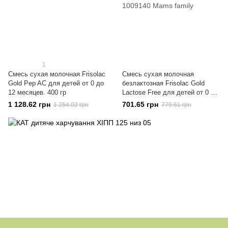
1
Смесь сухая молочная Frisolac
Смесь сухая молочная
Gold Pep AC для детей от 0 до
безлактозная Frisolac Gold
12 месяцев. 400 гр
Lactose Free для детей от 0 до
12 месяцев, 400 гр
1 128.62 грн
701.65 грн
1 254.02 грн
779.61 грн