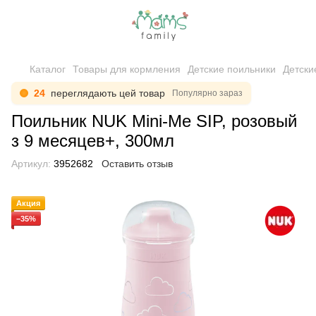
Каталог
Товары для кормления
Детские поильники
Детски
24
переглядають цей товар
Популярно зараз
Поильник NUK Mini-Me SIP, розовый
з 9 месяцев+, 300мл
Артикул:
3952682
Оставить отзыв
Акция
−35%