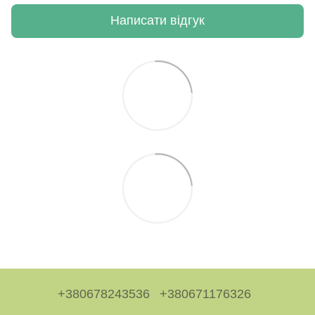
Написати відгук
+380678243536
+380671176326