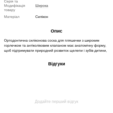
Серія та
Модифікація
Широка
товару
Матеріал
Силікон
Опис
Ортодонтична силіконова соска для пляшечки з широким
горлечком та антіколіковим клапаном має анатомічну форму,
щоб підтримувати природний розвиток щелепи і зубів дитини,
Відгуки
Додайте перший відгук