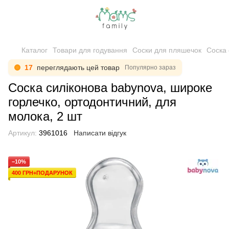
Каталог
Товари для годування
Соски для пляшечок
Соска 
17
переглядають цей товар
Популярно зараз
Соска силіконова babynova, широке
горлечко, ортодонтичний, для
молока, 2 шт
Артикул:
3961016
Написати відгук
−10%
400 ГРН+ПОДАРУНОК