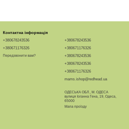
Контактна інформація
+380678243536
+380678243536
+380671176326
+380671176326
+380678243536
Передзвонити вам?
+380678243536
+380671176326
mams.ishop@redhead.ua
ОДЕСЬКА ОБЛ., М. ОДЕСА
вулиця Іоганна Гена, 19, Одеса,
65000
Мапа проїзду