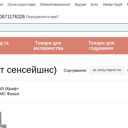
лі
Оплата/доставка
Обмін/повернення
Відгуки
Блог
Умови Акцій
0671176326
Передзвонити вам?
д та
Товари для
Товари для
материнства
годування
 сенсейшнс)
за популярністю
Сортування: