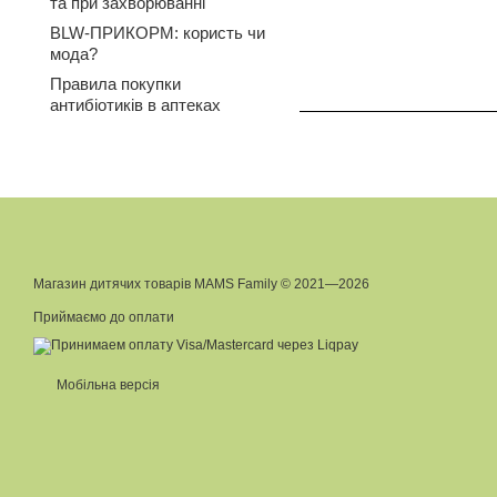
та при захворюванні
BLW-ПРИКОРМ: користь чи
мода?
Правила покупки
антибіотиків в аптеках
Магазин дитячих товарів MAMS Family © 2021—2026
Приймаємо до оплати
Мобільна версія