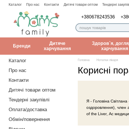
Перейти до основного контенту
Каталог
Про нас
Контакти
Дитячі товари оптом
Тендерні закупів
Угода користувача
Нотатки лікаря
+380678243536
+38
Дитяче
Здоров`я, догля
Бренди
харчування
харчування
Каталог
Головна
Нотатки лікаря
Корисні пор
Про нас
Контакти
Дитячі товари оптом
Тендерні закупівлі
Я - Головіна Світлана
оздоровлення), член ас
Оплата/доставка
of the Liver, Ас медици
Обмін/повернення