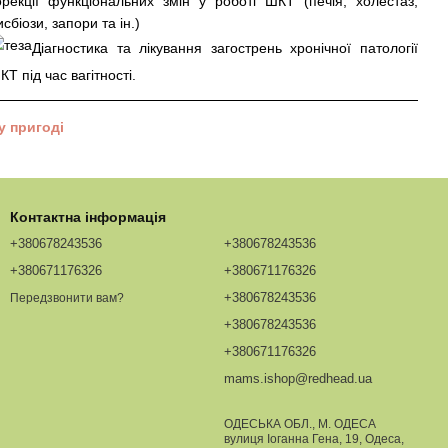
орекції функціональних змін у роботі ШКТ (печія, холестаз,
исбіози, запори та ін.)
Діагностика та лікування загострень хронічної патології
КТ під час вагітності.
у пригоді
Контактна інформація
+380678243536
+380678243536
+380671176326
+380671176326
+380678243536
Передзвонити вам?
+380678243536
+380671176326
mams.ishop@redhead.ua
ОДЕСЬКА ОБЛ., М. ОДЕСА
вулиця Іоганна Гена, 19, Одеса,