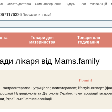
лі
Оплата/доставка
Обмін/повернення
Відгуки
Блог
Умови Акцій
0671176326
Передзвонити вам?
д та
Товари для
Товари для
материнства
годування
ади лікаря від Mams.family
Привіт!
 – гастроентеролог, нутриціолог, психотерапевт, lifestyle-експерт (
оціації Нутриціологів та Дієтологів України, член асоціації гастрое
ни, Української фітнес асоціації.