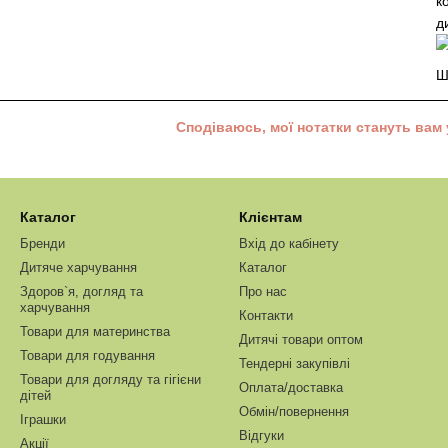
к
д
Ш
Сподіваюсь, мої нотатки стануть вам 
Каталог
Клієнтам
Бренди
Вхід до кабінету
Дитяче харчування
Каталог
Здоров`я, догляд та
Про нас
харчування
Контакти
Товари для материнства
Дитячі товари оптом
Товари для годування
Тендерні закупівлі
Товари для догляду та гігієни
Оплата/доставка
дітей
Обмін/повернення
Іграшки
Відгуки
Акції