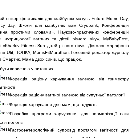
ий спікер фестивалів для майбутніх матусь Future Moms Day,
ncy day, Школи для майбутніх мам Crуobank, Конференцій
ина простими словами», Науково-практичних конференцій
 нутриціології вагітних та дітей різного віку», MyBabyFest,
 і «Kharkiv Fitness Sun дітей різного віку». Дієтолог марафонів
ня Ufit, ТОПКА, MomsFitMarathon. Головний редактор журналу
 Смартик. Мама двох синів, що працює.
бути корисною у питаннях:
Корекція раціону харчування залежно від триместру
агітності
Корекція раціону вагітної залежно від супутньої патології
Корекція харчування для мам, що годують.
Розробка програми харчування для нормалізації ваги
ісля пологів
Гастроентерологічний супровід протягом вагітності для