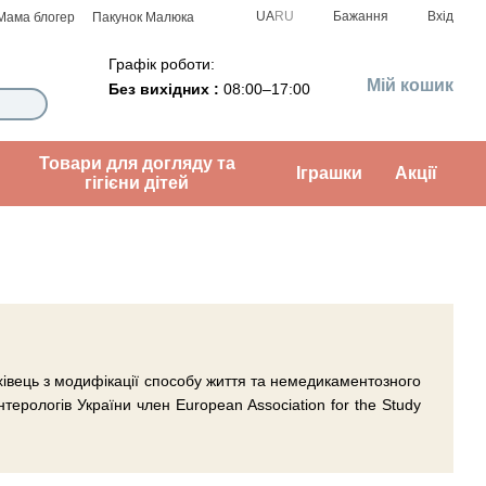
UA
RU
Бажання
Вхід
Мама блогер
Пакунок Малюка
Графік роботи:
Мій кошик
Без вихідних :
08:00–17:00
Товари для догляду та
Іграшки
Акції
гігієни дітей
фахівець з модифікації способу життя та немедикаментозного
нтерологів України член European Association for the Study