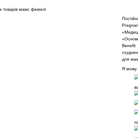
Постійн
Pregna
«Медиц
«Основи
Benefit
схуднен
для мам
Я можу 
в
п