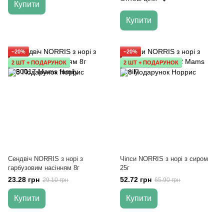
Купити
Купити
−20%
−20%
2 ШТ + ПОДАРУНОК
2 ШТ + ПОДАРУНОК
Сендвіч NORRIS з норі з
Чіпси NORRIS з норі з сиром
гарбузовим насінням 8г
25г
23.28 грн
52.72 грн
29.10 грн
65.90 грн
Купити
Купити