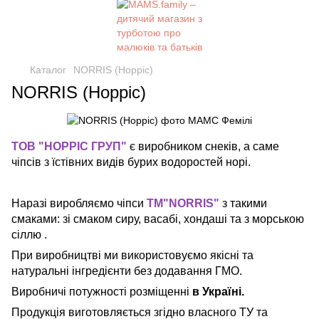
Каталог
NORRIS (Норріс)
NORRIS (Норріс)
ТОВ "НОРРІС ГРУП"
є виробником снеків, а саме
чіпсів з їстівних видів бурих водоростей норі.
Наразі виробляємо чіпси
ТМ"NORRIS"
з такими
смаками: зі смаком сиру, васабі, хондаші та з морською
сіллю .
При виробництві ми використовуємо якісні тa
натуральні інгредієнти без додавання ГМО.
Виробничі потужності розміщенні
в Україні.
Продукція виготовляється згідно власного ТУ та