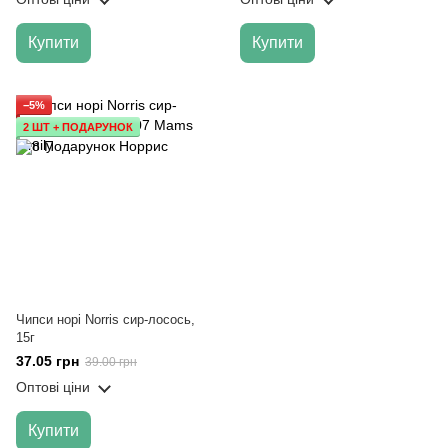
Купити
Купити
−5%
2 ШТ + ПОДАРУНОК
Чипси норі Norris сир-лосось,
15г
37.05 грн
39.00 грн
Оптові ціни
Купити