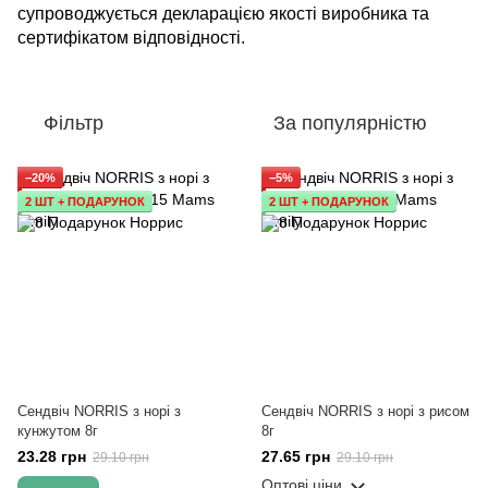
супроводжується декларацією якості виробника та
сертифікатом відповідності.
Фільтр
За популярністю
−20%
−5%
2 ШТ + ПОДАРУНОК
2 ШТ + ПОДАРУНОК
Сендвіч NORRIS з норі з
Сендвіч NORRIS з норі з рисом
кунжутом 8г
8г
23.28 грн
27.65 грн
29.10 грн
29.10 грн
Оптові ціни