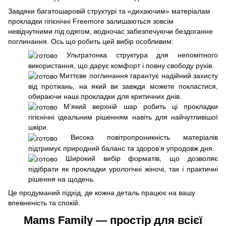
Завдяки багатошаровій структурі та «дихаючим» матеріалам
прокладки гігієнічні Freemore залишаються зовсім
невідчутними під одягом, водночас забезпечуючи бездоганне
поглинання. Ось що робить цей вибір особливим:
Ультратонка структура для непомітного
використання, що дарує комфорт і повну свободу рухів.
Миттєве поглинання гарантує надійний захисту
від протікань, на який ви завжди можете покластися,
обираючи наші прокладки для критичних днів.
М’який верхній шар робить ці прокладки
гігієнічні ідеальним рішенням навіть для найчутливішої
шкіри.
Висока повітропроникність матеріалів
підтримує природний баланс та здоров’я упродовж дня.
Широкий вибір форматів, що дозволяє
підібрати як прокладки урологічні жіночі, так і практичні
рішення на щодень.
Це продуманий підхід, де кожна деталь працює на вашу
впевненість та спокій.
Mams Family — простір для всієї