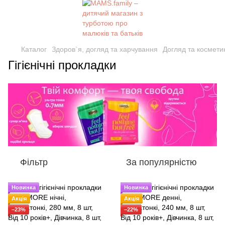
Каталог
Здоров`я, догляд та харчування
Догляд та космети
Гігієнічні прокладки
Фільтр
За популярністю
Новинка
Новинка
Акція
Акція
−23%
−22%