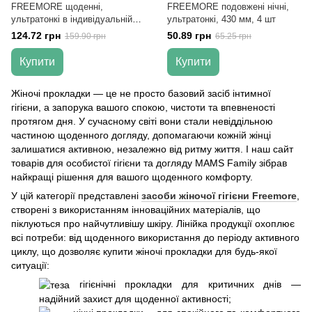
FREEMORE щоденні,
FREEMORE подовжені нічні,
ультратонкі в індивідуальній
ультратонкі, 430 мм, 4 шт
упаковці, 165 мм, 40 шт
124.72 грн
50.89 грн
159.90 грн
65.25 грн
Купити
Купити
Жіночі прокладки — це не просто базовий засіб інтимної
гігієни, а запорука вашого спокою, чистоти та впевненості
протягом дня. У сучасному світі вони стали невіддільною
частиною щоденного догляду, допомагаючи кожній жінці
залишатися активною, незалежно від ритму життя. І наш сайт
товарів для особистої гігієни та догляду MAMS Family зібрав
найкращі рішення для вашого щоденного комфорту.
У цій категорії представлені
засоби жіночої гігієни Freemore
,
створені з використанням інноваційних матеріалів, що
піклуються про найчутливішу шкіру. Лінійка продукції охоплює
всі потреби: від щоденного використання до періоду активного
циклу, що дозволяє купити жіночі прокладки для будь-якої
ситуації:
гігієнічні прокладки для критичних днів —
надійний захист для щоденної активності;