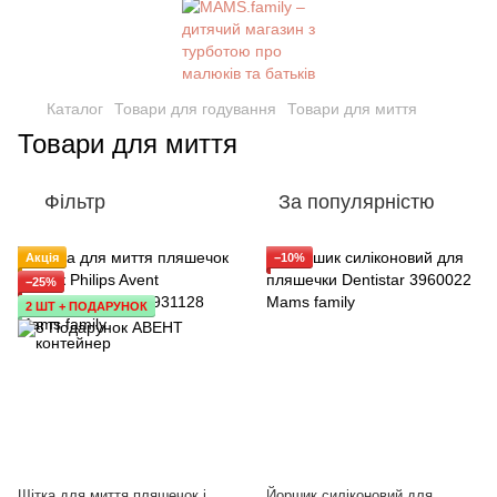
Каталог
Товари для годування
Товари для миття
Товари для миття
Фільтр
За популярністю
Акція
−10%
−25%
2 ШТ + ПОДАРУНОК
Щітка для миття пляшечок і
Йоршик силіконовий для