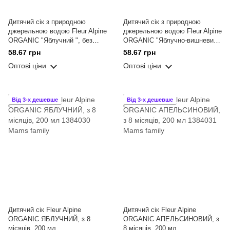
Дитячий сік з природною
Дитячий сік з природною
джерельною водою Fleur Alpine
джерельною водою Fleur Alpine
ORGANIC "Яблучний ", без
ORGANIC "Яблучно-вишневий "
цукру, від 8-ми міс, 200 мл
200 мл
58.67 грн
58.67 грн
Оптові ціни
Оптові ціни
Від 3-х дешевше
Від 3-х дешевше
Дитячий сік Fleur Alpine
Дитячий сік Fleur Alpine
ORGANIC ЯБЛУЧНИЙ, з 8
ORGANIC АПЕЛЬСИНОВИЙ, з
місяців, 200 мл
8 місяців, 200 мл