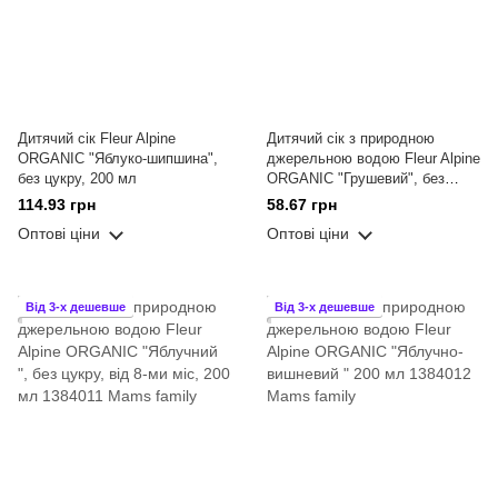
Дитячий сік Fleur Alpine
Дитячий сік з природною
ORGANIC "Яблуко-шипшина",
джерельною водою Fleur Alpine
без цукру, 200 мл
ORGANIC "Грушевий", без
цукру, з 8-ми міс, 200 мл
114.93 грн
58.67 грн
Оптові ціни
Оптові ціни
Від 3-х дешевше
Від 3-х дешевше