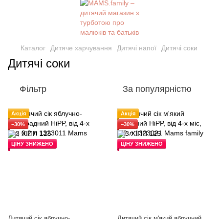
Каталог
Дитяче харчування
Дитячі напої
Дитячі соки
Дитячі соки
Фільтр
За популярністю
Акція
Акція
−30%
−30%
ЦІНУ ЗНИЖЕНО
ЦІНУ ЗНИЖЕНО
Дитячий сiк яблучно-
Дитячий сiк м'який яблучний