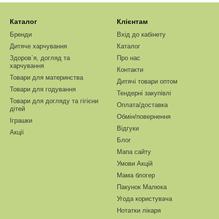
Каталог
Клієнтам
Бренди
Вхід до кабінету
Дитяче харчування
Каталог
Здоров`я, догляд та
Про нас
харчування
Контакти
Товари для материнства
Дитячі товари оптом
Товари для годування
Тендерні закупівлі
Товари для догляду та гігієни
Оплата/доставка
дітей
Обмін/повернення
Іграшки
Відгуки
Акції
Блог
Мапа сайту
Умови Акцій
Мама блогер
Пакунок Малюка
Угода користувача
Нотатки лікаря