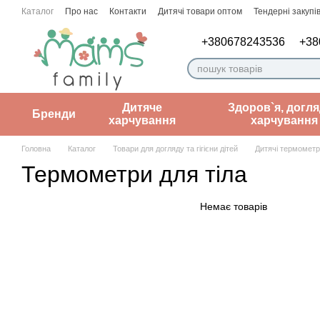
Перейти до основного контенту
Каталог
Про нас
Контакти
Дитячі товари оптом
Тендерні закупів
Угода користувача
Нотатки лікаря
+380678243536
+38
Дитяче
Здоров`я, догля
Бренди
харчування
харчування
Головна
Каталог
Товари для догляду та гігієни дітей
Дитячі термомет
Термометри для тіла
Немає товарів