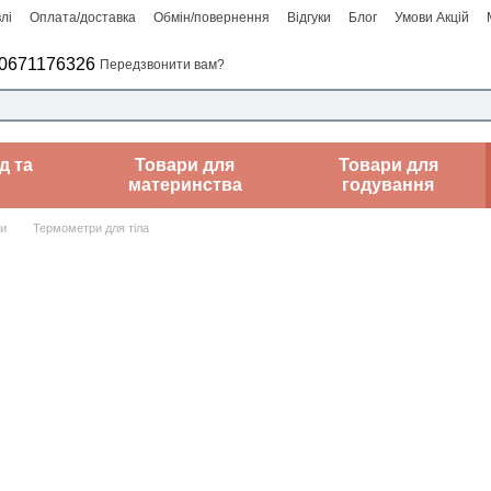
лі
Оплата/доставка
Обмін/повернення
Відгуки
Блог
Умови Акцій
0671176326
Передзвонити вам?
д та
Товари для
Товари для
материнства
годування
ри
Термометри для тіла