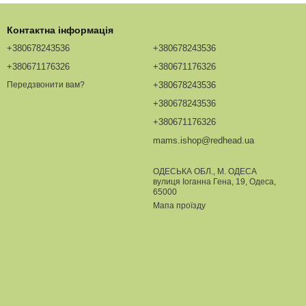
Контактна інформація
+380678243536
+380678243536
+380671176326
+380671176326
+380678243536
Передзвонити вам?
+380678243536
+380671176326
mams.ishop@redhead.ua
ОДЕСЬКА ОБЛ., М. ОДЕСА
вулиця Іоганна Гена, 19, Одеса,
65000
Мапа проїзду