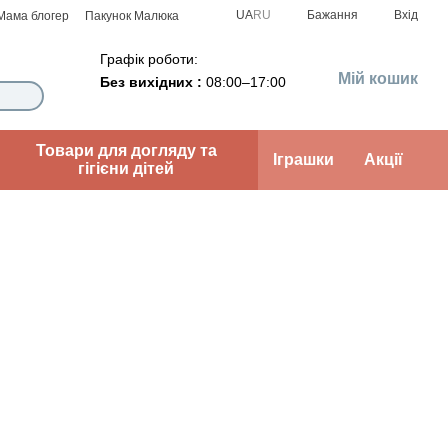
UA
RU
Бажання
Вхід
Мама блогер
Пакунок Малюка
Графік роботи:
Мій кошик
Без вихідних :
08:00–17:00
Товари для догляду та
Іграшки
Акції
гігієни дітей