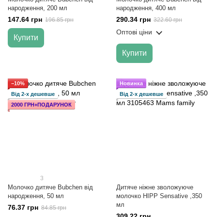
народження, 200 мл
народження, 400 мл
147.64 грн
290.34 грн
196.85 грн
322.60 грн
Оптові ціни
Купити
Купити
−10%
Новинка
Від 2-х дешевше
Від 2-х дешевше
2000 ГРН+ПОДАРУНОК
3
Молочко дитяче Bubchen від
Дитяче ніжне зволожуюче
народження, 50 мл
молочко HIPP Sensative ,350
мл
76.37 грн
84.85 грн
309.22 грн