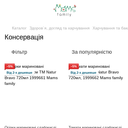
Каталог
Здоров`я, догляд та харчування
Харчування та бак
Консервація
Фільтр
За популярністю
−5%
−5%
Від 2-х дешевше
Від 2-х дешевше
Огірки мариновані слабокислі
Томати мариновані слабокислі