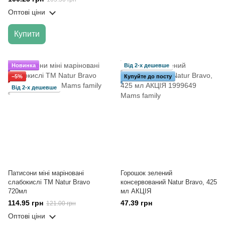
Оптові ціни
Купити
Новинка
Від 2-х дешевше
−5%
Купуйте до посту
Від 2-х дешевше
Патисони міні маріновані
Горошок зелений
слабокислі ТМ Natur Bravo
консервований Natur Bravo, 425
720мл
мл АКЦІЯ
114.95 грн
47.39 грн
121.00 грн
Оптові ціни