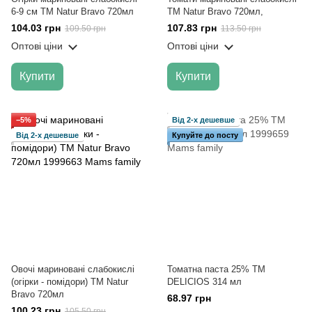
6-9 см ТМ Natur Bravo 720мл
ТМ Natur Bravo 720мл,
104.03 грн
107.83 грн
109.50 грн
113.50 грн
Оптові ціни
Оптові ціни
Купити
Купити
−5%
Від 2-х дешевше
Від 2-х дешевше
Купуйте до посту
Овочі мариновані слабокислі
Томатна паста 25% ТМ
(огірки - помідори) ТМ Natur
DELICIOS 314 мл
Bravo 720мл
68.97 грн
100.23 грн
105.50 грн