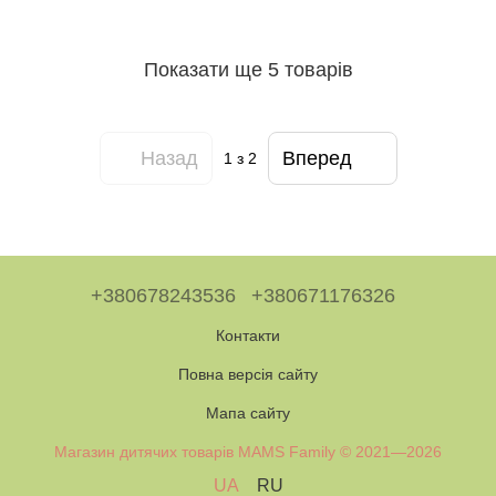
Показати ще 5 товарів
Назад
Вперед
1
з 2
+380678243536
+380671176326
Контакти
Повна версія сайту
Мапа сайту
Магазин дитячих товарів MAMS Family © 2021—2026
UA
RU