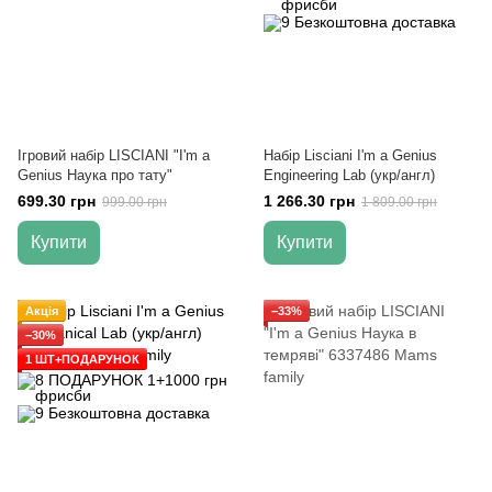
Ігровий набір LISCIANI "I'm a
Набір Lisciani I'm a Genius
Genius Наука про тату"
Engineering Lab (укр/англ)
699.30 грн
1 266.30 грн
999.00 грн
1 809.00 грн
Купити
Купити
Акція
−33%
−30%
1 ШТ+ПОДАРУНОК