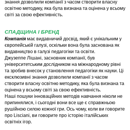
знання дозволили компанії з часом створити власну
освітню методику, яка була визнана та оцінена у всьому
світі за свою ефективність.
СПАДЩИНА І БРЕНД
Компанія
має видавничий досвід, який є унікальним у
європейській галузі, оскільки вона була заснована як
видавництво в галузі педагогіки та освіти.
Джузеппе Лішані, засновник компанії, був
університетським дослідником на міжнародному рівні
та зробив внесок у становлення педагогіки як науки. Ці
ексклюзивні знання дозволили компанії з часом
створити власну освітню методику, яка була визнана та
оцінена у всьому світі за свою ефективність.
Наші пошуки інноваційних методів навчання ніколи не
припинялися, і сьогодні вони все ще є справжньою
рушійною силою кожної гри. Ось чому, коли ви говорите
про Lisciani, ви говорите про історію італійських
освітніх ігор.