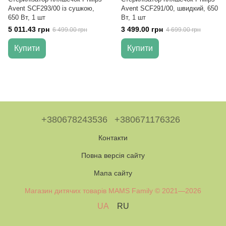
Avent SCF293/00 із сушкою,
Avent SCF291/00, швидкий, 650
650 Вт, 1 шт
Вт, 1 шт
5 011.43 грн
3 499.00 грн
6 499.00 грн
4 699.00 грн
Купити
Купити
+380678243536
+380671176326
Контакти
Повна версія сайту
Мапа сайту
Магазин дитячих товарів MAMS Family © 2021—2026
UA
RU