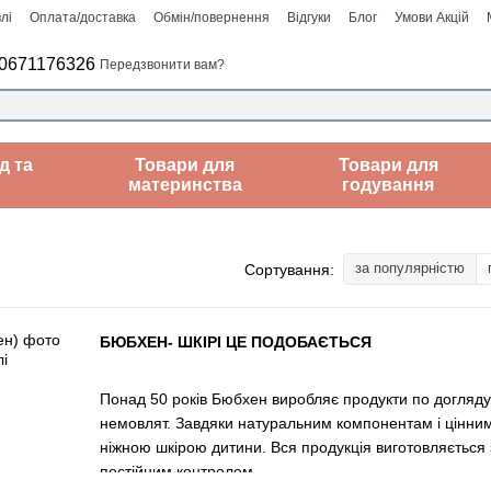
лі
Оплата/доставка
Обмін/повернення
Відгуки
Блог
Умови Акцій
0671176326
Передзвонити вам?
д та
Товари для
Товари для
материнства
годування
за популярністю
Сортування:
БЮБХЕН- ШКІРІ ЦЕ ПОДОБАЄТЬСЯ
Понад 50 років Бюбхен виробляє продукти по догляду
немовлят. Завдяки натуральним компонентам і цінни
ніжною шкірою дитини. Вся продукція виготовляється з
постійним контролем.