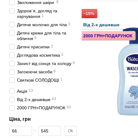
8
Зволоження шкіри
Здоров`я, догляд та
−15%
1
харчування
3
Дитяче молочко для тіла
Від 2-х дешевше
Дитячі креми для тіла та
2000 ГРН+ПОДАРУНОК
6
обличчя
2
Дитячі присипки
2
Доглядова косметика
8
Захист від сонця та холоду
6
Загоюючи засоби
1
Святкові СОЛОДОЩІ
13
Акція
43
Від 2-х дешевше
43
2000 ГРН+ПОДАРУНОК
Ціна, грн
Від Ціна, грн
До Ціна, грн
ОК