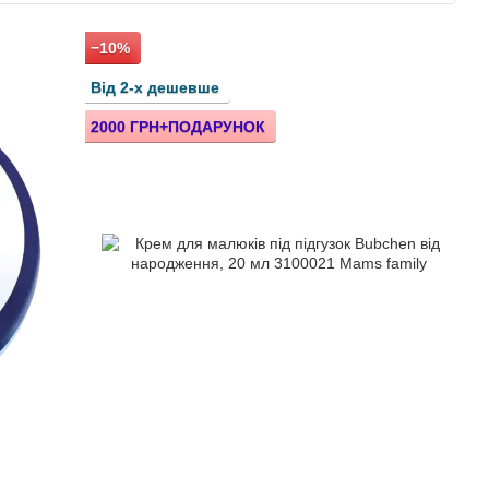
воїй філософії, яка базується на принципах:
−10%
Від 2-х дешевше
2000 ГРН+ПОДАРУНОК
тини. Варто зазначити, що компанія Бюбхен стала однією з
ми екологічного законодавства.
якості, що видається міжнародною організацією зі