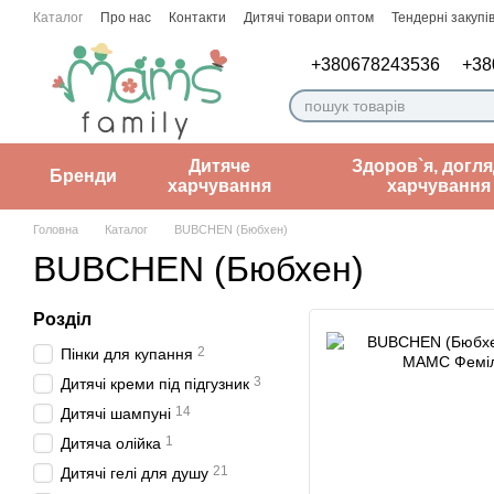
Перейти до основного контенту
Каталог
Про нас
Контакти
Дитячі товари оптом
Тендерні закупів
Угода користувача
Нотатки лікаря
+380678243536
+38
Дитяче
Здоров`я, догля
Бренди
харчування
харчування
Головна
Каталог
BUBCHEN (Бюбхен)
BUBCHEN (Бюбхен)
Розділ
2
Пінки для купання
3
Дитячі креми під підгузник
14
Дитячі шампуні
1
Дитяча олійка
21
Дитячі гелі для душу