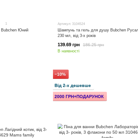
1
Артикул: 3104524
у Bubchen Юний
Шампунь та гель для душу Bubchen Русал
230 мл, від 3-х років
139.69 грн
186.25 грн
В наявності
−10%
Від 2-х дешевше
2000 ГРН+ПОДАРУНОК