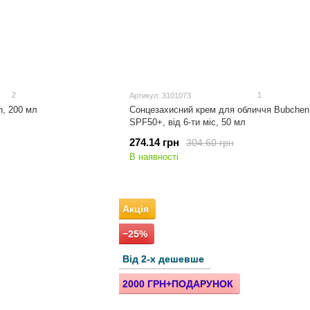
2
1
Артикул: 3101073
n, 200 мл
Сонцезахисний крем для обличчя Bubchen 
SPF50+, від 6-ти міс, 50 мл
274.14 грн
304.60 грн
В наявності
Акція
−25%
Від 2-х дешевше
2000 ГРН+ПОДАРУНОК