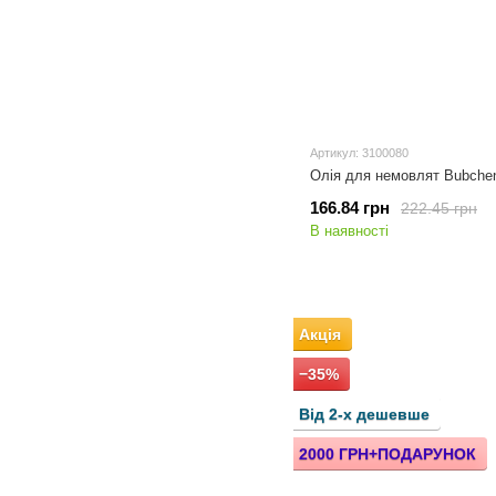
Артикул: 3100080
Олія для немовлят Bubche
166.84 грн
222.45 грн
В наявності
Акція
−35%
Від 2-х дешевше
2000 ГРН+ПОДАРУНОК