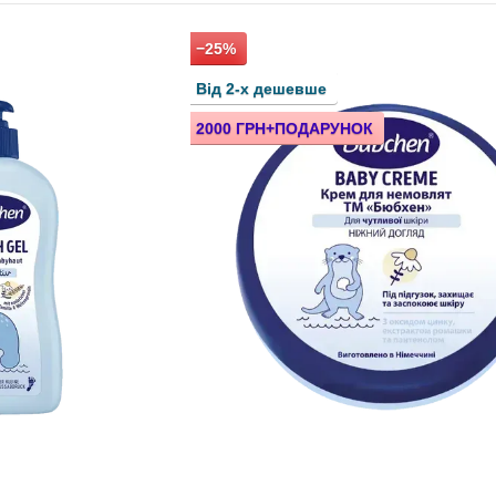
Визнання мам усього світу Бюбхен отримала завдяки с
Дотримання якості
−25%
Екологічності
Від 2-х дешевше
Натуральності
2000 ГРН+ПОДАРУНОК
Надійності
Така філософія обумовлена турботою про здоров'я ди
найперших, яка переробила своє виробництво під нор
Кожен продукт компанії має європейський сертифікат 
стандартизації.
Вироблено в Німеччині.