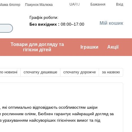
UA
RU
Бажання
Вхід
Мама блогер
Пакунок Малюка
Графік роботи:
Мій кошик
Без вихідних :
08:00–17:00
Товари для догляду та
Іграшки
Акції
гігієни дітей
по новизні
спочатку дешевше
спочатку дорожче
за назвою
, які оптимально відповідають особливостям шкіри
м рослинним оліям, Бюбхен гарантує найкращий догляд за
 урахуванням найсуворіших гігієнічних вимог та під