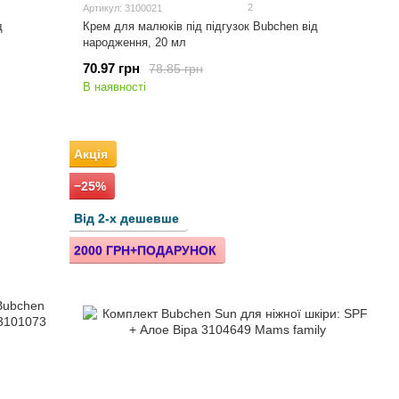
2
Артикул: 3100021
д
Крем для малюків під підгузок Bubchen від
народження, 20 мл
70.97 грн
78.85 грн
В наявності
Акція
−25%
Від 2-х дешевше
2000 ГРН+ПОДАРУНОК