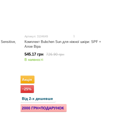
1
Артикул: 3104649
Sensitive,
Комплект Bubchen Sun для ніжної шкіри: SPF +
Алое Віра
545.17 грн
726.90 грн
В наявності
Акція
−25%
Від 2-х дешевше
2000 ГРН+ПОДАРУНОК