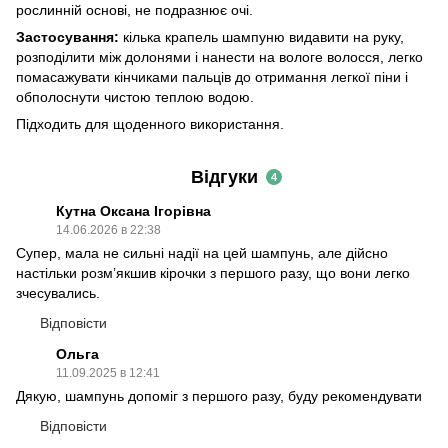
рослинній основі, не подразнює очі.
Застосування:
кілька крапель шампуню видавити на руку,
розподілити між долонями і нанести на вологе волосся, легко
помасажувати кінчиками пальців до отримання легкої піни і
обполоснути чистою теплою водою.
Підходить для щоденного використання.
Відгуки
4
Кутна Оксана Ігорівна
14.06.2026 в 22:38
Супер, мала не сильні надії на цей шампунь, але дійсно
настільки розмʼякшив кірочки з першого разу, що вони легко
зчесувались.
Відповісти
Ольга
11.09.2025 в 12:41
Дякую, шампунь допоміг з першого разу, буду рекомендувати
Відповісти