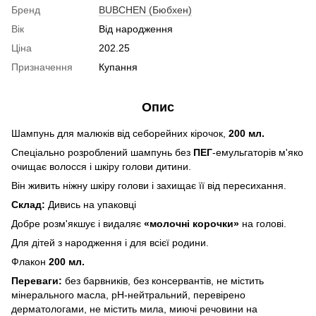
Бренд
BUBCHEN (Бюбхен)
Вік
Від народження
Ціна
202.25
Призначення
Купання
Опис
Шампунь для малюків від себорейних кірочок,
200 мл.
Спеціально розроблений шампунь без
ПЕГ
-емульгаторів м'яко
очищає волосся і шкіру голови дитини.
Він живить ніжну шкіру голови і захищає її від пересихання.
Склад:
Дивись на упаковці
Добре розм'якшує і видаляє
«молочні корочки»
на голові.
Для дітей з народження і для всієї родини.
Флакон
200 мл.
Переваги:
​​без барвників, без консервантів, не містить
мінерального масла, pH-нейтральний, перевірено
дерматологами, не містить мила, миючі речовини на