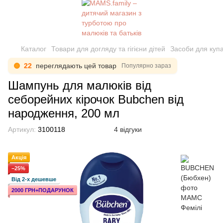
Каталог
Товари для догляду та гігієни дітей
Засоби для куп
22
переглядають цей товар
Популярно зараз
Шампунь для малюків від
себорейних кірочок Bubchen від
народження, 200 мл
Артикул:
3100118
4 відгуки
Акція
−25%
Від 2-х дешевше
2000 ГРН+ПОДАРУНОК