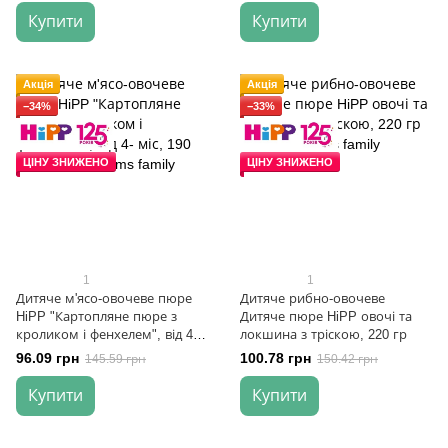
Купити
Купити
Акція
Акція
−34%
−33%
ЦІНУ ЗНИЖЕНО
ЦІНУ ЗНИЖЕНО
1
1
Дитяче м'ясо-овочеве пюре
Дитяче рибно-овочеве
HiPP "Картопляне пюре з
Дитяче пюре HiPP овочі та
кроликом і фенхелем", від 4-
локшина з тріскою, 220 гр
міс, 190 гр
96.09 грн
100.78 грн
145.59 грн
150.42 грн
Купити
Купити