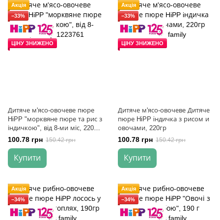
Акція
Акція
−33%
−33%
ЦІНУ ЗНИЖЕНО
ЦІНУ ЗНИЖЕНО
Дитяче м'ясо-овочеве пюре
Дитяче м'ясо-овочеве Дитяче
HiPP "морквяне пюре та рис з
пюре HiPP iндичка з рисом и
індичкою", від 8-ми міс, 220
овочами, 220гр
гр
100.78 грн
100.78 грн
150.42 грн
150.42 грн
Купити
Купити
Акція
Акція
−34%
−34%