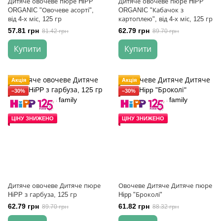
Дитяче овочеве пюре HiPP
Дитяче овочеве пюре HiPP
ORGANIC "Овочеве асорті",
ORGANIC "Кабачок з
від 4-х міс, 125 гр
картоплею", від 4-х міс, 125 гр
57.81 грн
62.79 грн
81.42 грн
89.70 грн
Купити
Купити
Акція
Акція
−30%
−30%
ЦІНУ ЗНИЖЕНО
ЦІНУ ЗНИЖЕНО
Дитяче овочеве Дитяче пюре
Овочеве Дитяче Дитяче пюре
HiPP з гарбуза, 125 гр
Hipp "Броколі"
62.79 грн
61.82 грн
89.70 грн
88.32 грн