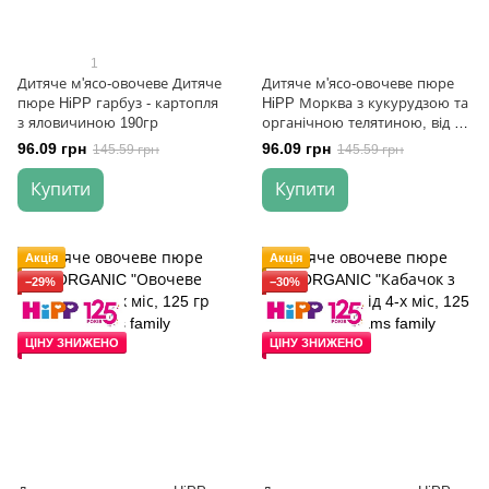
1
Дитяче м'ясо-овочеве Дитяче
Дитяче м'ясо-овочеве пюре
пюре HiPP гарбуз - картопля
HiPP Морква з кукурудзою та
з яловичиною 190гр
органічною телятиною, від 6-
міс, 190 гр
96.09 грн
96.09 грн
145.59 грн
145.59 грн
Купити
Купити
Акція
Акція
−29%
−30%
ЦІНУ ЗНИЖЕНО
ЦІНУ ЗНИЖЕНО