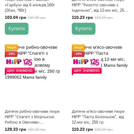
«Гарбуз» від 6 місяців,160г
HiPP "Ризотто овочеве з
(2бан, *80г)
індичкою", від 12-ми міс, 250
гр
103.04 грн
110.23 грн
147.20 грн
155.25 грн
Купити
Купити
Акція
Акція
−29%
−29%
ЦІНУ ЗНИЖЕНО
ЦІНУ ЗНИЖЕНО
Дитяче рибно-овочеве пюре
Дитяче м'ясо-овочеве пюре
HiPP "Спагеті з Морською
HiPP "Паста Болоньєзе", від
Рибою в Овочево-
12-ми міс, 250 гр
Вершковому Соусі", від 12-ти
129.33 грн
110.23 грн
182.16 грн
155.25 грн
міс, 250 гр