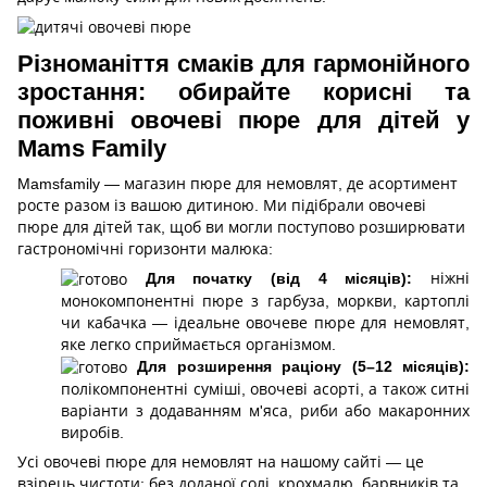
Різноманіття смаків для гармонійного
зростання: обирайте корисні та
поживні овочеві пюре для дітей у
Mams Family
Mamsfamily — магазин пюре для немовлят, де асортимент
росте разом із вашою дитиною. Ми підібрали овочеві
пюре для дітей так, щоб ви могли поступово розширювати
гастрономічні горизонти малюка:
Для початку (від 4 місяців):
ніжні
монокомпонентні пюре з гарбуза, моркви, картоплі
чи кабачка — ідеальне овочеве пюре для немовлят,
яке легко сприймається організмом.
Для розширення раціону (5–12 місяців):
полікомпонентні суміші, овочеві асорті, а також ситні
варіанти з додаванням м'яса, риби або макаронних
виробів.
Усі овочеві пюре для немовлят на нашому сайті — це
взірець чистоти: без доданої солі, крохмалю, барвників та