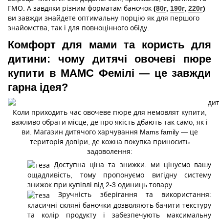
ГМО. А завдяки різним форматам баночок
(
80г
,
190г
,
220г
)
ви завжди знайдете оптимальну порцію як для першого
знайомства, так і для повноцінного обіду.
Комфорт для мами та користь для
дитини: чому дитячі овочеві пюре
купити в МАМС Фемілі — це завжди
гарна ідея?
Коли приходить час овочеве пюре для немовлят купити,
важливо обрати місце, де про якість дбають так само, як і
ви. Магазин дитячого харчування Mams family — це
територія довіри, де кожна покупка приносить
задоволення:
Доступна ціна та знижки: ми цінуємо вашу
ощадливість, тому пропонуємо вигідну систему
знижок при купівлі від 2-3 одиниць товару.
Зручність зберігання та використання:
класичні скляні баночки дозволяють бачити текстуру
та колір продукту і забезпечують максимальну