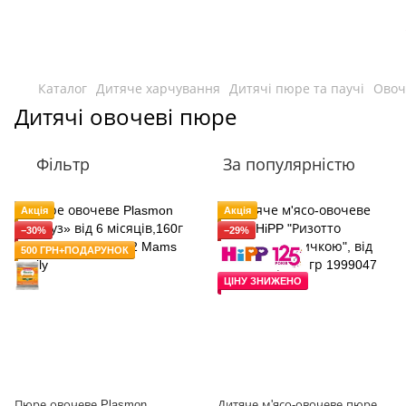
Каталог
Дитяче харчування
Дитячі пюре та паучі
Овоч
Дитячі овочеві пюре
Фільтр
За популярністю
Акція
Акція
−30%
−29%
500 ГРН+ПОДАРУНОК
ЦІНУ ЗНИЖЕНО
Пюре овочеве Plasmon
Дитяче м'ясо-овочеве пюре