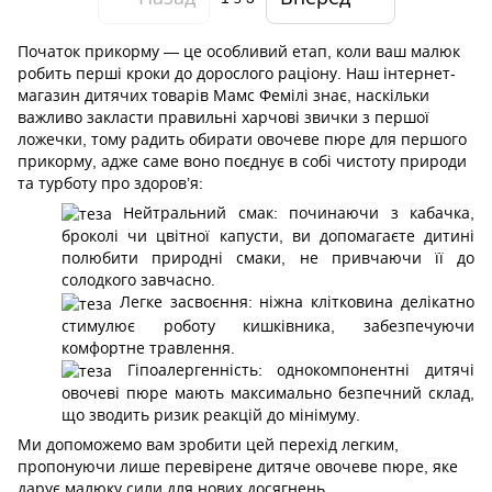
Початок прикорму — це особливий етап, коли ваш малюк
робить перші кроки до дорослого раціону. Наш інтернет-
магазин дитячих товарів Мамс Фемілі знає, наскільки
важливо закласти правильні харчові звички з першої
ложечки, тому радить обирати овочеве пюре для першого
прикорму, адже саме воно поєднує в собі чистоту природи
та турботу про здоров’я:
Нейтральний смак: починаючи з кабачка,
броколі чи цвітної капусти, ви допомагаєте дитині
полюбити природні смаки, не привчаючи її до
солодкого завчасно.
Легке засвоєння: ніжна клітковина делікатно
стимулює роботу кишківника, забезпечуючи
комфортне травлення.
Гіпоалергенність: однокомпонентні дитячі
овочеві пюре мають максимально безпечний склад,
що зводить ризик реакцій до мінімуму.
Ми допоможемо вам зробити цей перехід легким,
пропонуючи лише перевірене дитяче овочеве пюре, яке
дарує малюку сили для нових досягнень.