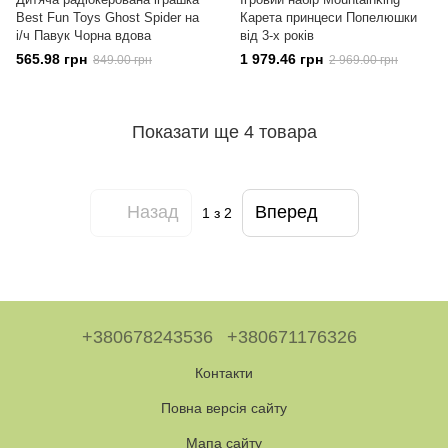
Best Fun Toys Ghost Spider на
Карета принцеси Попелюшки
і/ч Павук Чорна вдова
від 3-х років
565.98 грн
1 979.46 грн
849.00 грн
2 969.00 грн
Показати ще 4 товара
Назад
Вперед
1
з 2
+380678243536
+380671176326
Контакти
Повна версія сайту
Мапа сайту