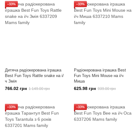
−33%
−33%
Дитяча радіокерована іграшка
Радіокерована іграшка Best
Best Fun Toys Rattle snake на і/
Fun Toys Mini Mouse на і/ч
ч Змія
Миша
766.02 грн
625.98 грн
1 149.00 грн
939.00 грн
−33%
−33%