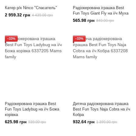
Катер р/к Ninco "Спасатель"
Радіокерована іграшка Best
Fun Toys Giant Fly на і/ч Муха
2 959.32 грн
4 439.00 грн
565.98 грн
849.00 грн
−33%
−33%
Радіокерована іграшка Best
Дитяча радіокерована іграшка
Fun Toys Ladybug на і/ч Божа
Best Fun Toys Naja Cobra на і/ч
корівка
Кобра
625.98 грн
932.64 грн
939.00 грн
1 399.00 грн