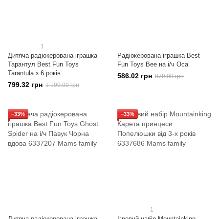
1
Дитяча радіокерована іграшка
Радіокерована іграшка Best
Тарантул Best Fun Toys
Fun Toys Bee на і/ч Оса
Tarantula з 6 років
586.02 грн
879.00 грн
799.32 грн
1 199.00 грн
−33%
−33%
1
Дитяча радіокерована іграшка
Ігровий набір Mountainking