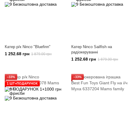
Катер р/к Ninco "Bluefinn"
Катер Ninco Sailfish на
радіокеруванні
1 252.68 грн
1 879.00 грн
1 252.68 грн
1 879.00 грн
−33%
−33%
1 ШТ+ПОДАРУНОК