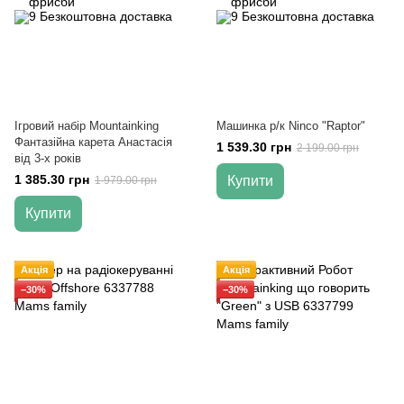
Ігровий набір Mountainking
Машинка р/к Ninco "Raptor"
Фантазійна карета Анастасія
1 539.30 грн
2 199.00 грн
від 3-х років
1 385.30 грн
Купити
1 979.00 грн
Купити
Акція
Акція
−30%
−30%