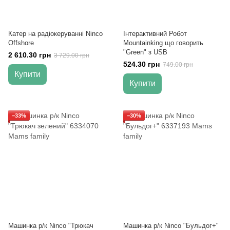
Катер на радіокеруванні Ninco
Інтерактивний Робот
Offshore
Mountainking що говорить
"Green" з USB
2 610.30 грн
3 729.00 грн
524.30 грн
749.00 грн
Купити
Купити
−33%
−30%
Машинка р/к Ninco "Трюкач
Машинка р/к Ninco "Бульдог+"