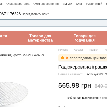
лі
Оплата/доставка
Обмін/повернення
Відгуки
Блог
Умови Акцій
0671176326
Передзвонити вам?
д та
Товари для
Товари для
материнства
годування
Головна
Каталог
Іграшки
Ра
9
переглядають цей това
Радіокерована іграшка
Немає в наявності
Артикул: 6337
565.98 грн
849.0
Ввійти
для відображення нак
%