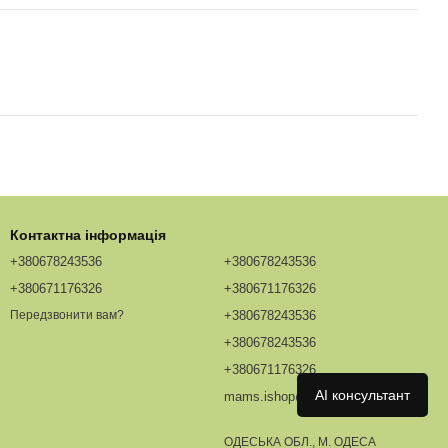
Контактна інформація
+380678243536
+380678243536
+380671176326
+380671176326
+380678243536
Передзвонити вам?
+380678243536
+380671176326
AI консультант
mams.ishop@redhead.ua
ОДЕСЬКА ОБЛ., М. ОДЕСА