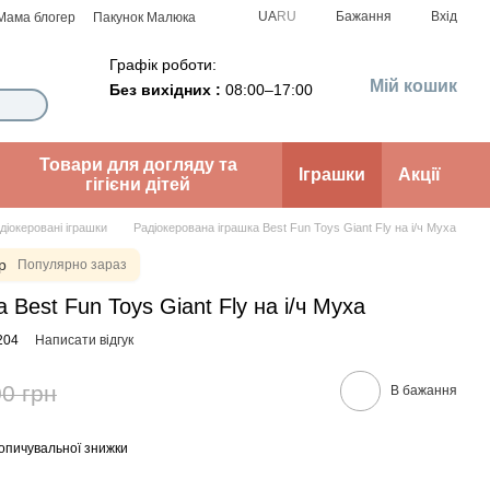
UA
RU
Бажання
Вхід
Мама блогер
Пакунок Малюка
Графік роботи:
Мій кошик
Без вихідних :
08:00–17:00
Товари для догляду та
Іграшки
Акції
гігієни дітей
діокеровані іграшки
Радіокерована іграшка Best Fun Toys Giant Fly на і/ч Муха
р
Популярно зараз
 Best Fun Toys Giant Fly на і/ч Муха
204
Написати відгук
0 грн
В бажання
опичувальної знижки