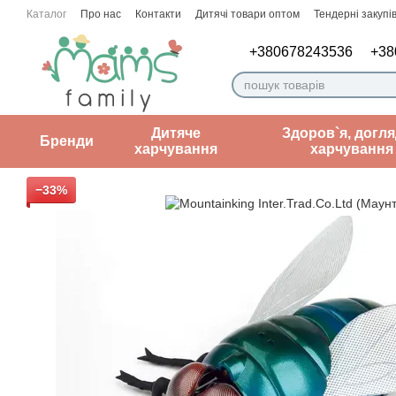
Перейти до основного контенту
Каталог
Про нас
Контакти
Дитячі товари оптом
Тендерні закупів
Угода користувача
Нотатки лікаря
+380678243536
+38
Дитяче
Здоров`я, догля
Бренди
харчування
харчування
−33%