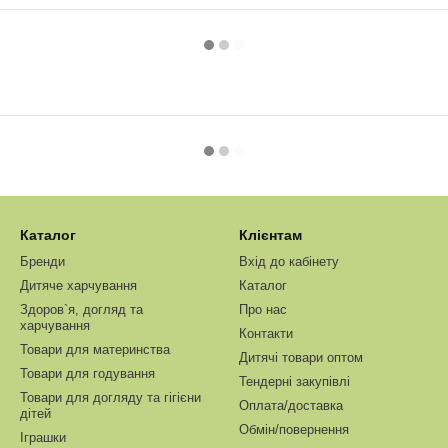
Каталог
Клієнтам
Бренди
Вхід до кабінету
Дитяче харчування
Каталог
Здоров`я, догляд та
Про нас
харчування
Контакти
Товари для материнства
Дитячі товари оптом
Товари для годування
Тендерні закупівлі
Товари для догляду та гігієни
Оплата/доставка
дітей
Обмін/повернення
Іграшки