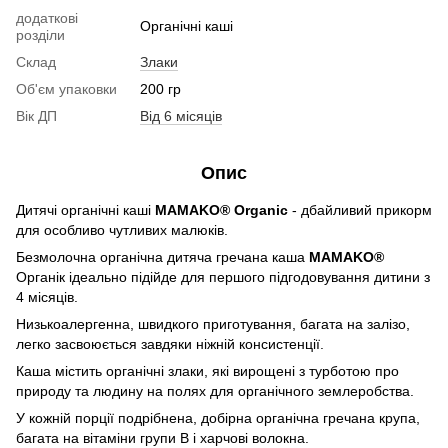
додаткові
Органічні каші
розділи
Склад
Злаки
Об'єм упаковки
200 гр
Вік ДП
Від 6 місяців
Опис
Дитячі органічні каші
MAMAKO® Organic
- дбайливий прикорм
для особливо чутливих малюків.
Безмолочна органічна дитяча гречана каша
MAMAKO®
Органік ідеально підійде для першого підгодовування дитини з
4 місяців.
Низькоалергенна, швидкого приготування, багата на залізо,
легко засвоюється завдяки ніжній консистенції.
Каша містить органічні злаки, які вирощені з турботою про
природу та людину на полях для органічного землеробства.
У кожній порції подрібнена, добірна органічна гречана крупа,
багата на вітаміни групи B і харчові волокна.