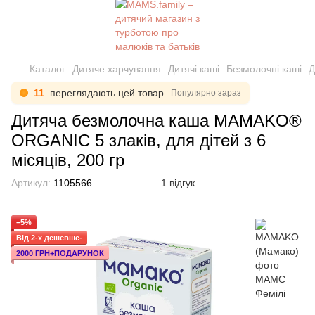
Каталог
Дитяче харчування
Дитячі каші
Безмолочні каші
Д
11
переглядають цей товар
Популярно зараз
Дитяча безмолочна каша MAMAKO®
ORGANIC 5 злаків, для дітей з 6
місяців, 200 гр
Артикул:
1105566
1 відгук
−5%
Від 2-х дешевше-
2000 ГРН+ПОДАРУНОК