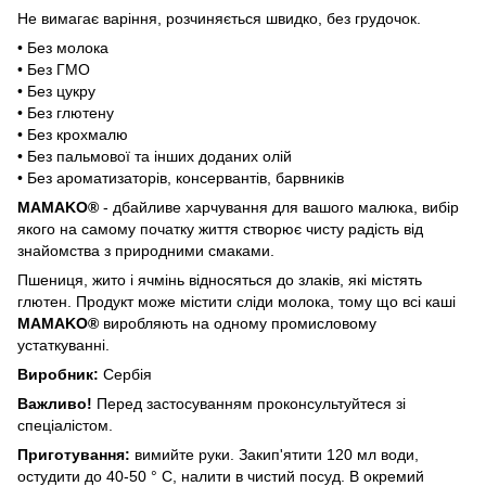
Не вимагає варіння, розчиняється швидко, без грудочок.
• Без молока
• Без ГМО
• Без цукру
• Без глютену
• Без крохмалю
• Без пальмової та інших доданих олій
• Без ароматизаторів, консервантів, барвників
MAMAKO®
- дбайливе харчування для вашого малюка, вибір
якого на самому початку життя створює чисту радість від
знайомства з природними смаками.
Пшениця, жито і ячмінь відносяться до злаків, які містять
глютен. Продукт може містити сліди молока, тому що всі каші
MAMAKO®
виробляють на одному промисловому
устаткуванні.
Виробник:
Сербія
Важливо!
Перед застосуванням проконсультуйтеся зі
спеціалістом.
Приготування:
вимийте руки. Закип'ятити 120 мл води,
остудити до 40-50 ° C, налити в чистий посуд. В окремий