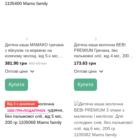
3
3
Дитяча каша МАМАКО гречана
Дитяча каша молочна BEBI
з яблуком та морквою на
PREMIUM Гречана, без
козячому молоці, від 5-х міс,
пальмової олії, від 4 міс, 200
200 гр
гр
381.90 грн
173.63 грн
402.00 грн
Оптові ціни
Оптові ціни
Купити
Купити
Від 2-х дешевше-
1500 ГРН+ПОДАРУНОК