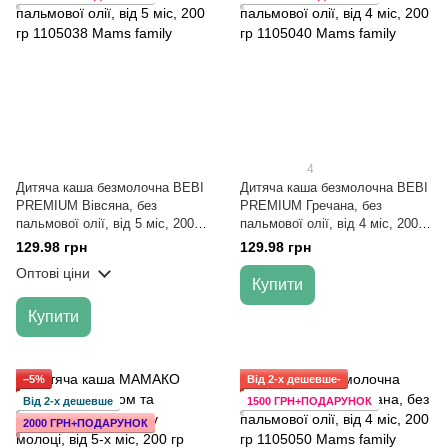
4
Дитяча каша безмолочна BEBI
Дитяча каша безмолочна BEBI
PREMIUM Вівсяна, без
PREMIUM Гречана, без
пальмової олії, від 5 міс, 200
пальмової олії, від 4 міс, 200
гр
гр
129.98 грн
129.98 грн
Оптові ціни
Купити
Купити
−5%
Від 2-х дешевше-
Від 2-х дешевше
1500 ГРН+ПОДАРУНОК
2000 ГРН+ПОДАРУНОК