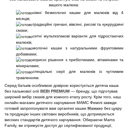
вашого малюка:
ніжні безмолочні кашки для малюків від 4
місяців;
традиційні гречані, вівсяні, рисові та кукурудзяні
смаки;
ситні мультизлакові варіанти для підростаючих
малюків;
молочні кашки з натуральними фруктовими
добавками;
корисні рішення з пребіотиками, вітамінами та
мінералами;
спеціальні серії для малюків із чутливим
травленням.
Серед батьків особливою довірою користується дитяча каша
без пальмової олії
BEBI PREMIUM
— бренду, що підготував
широкий вибір смаків для кожного етапу росту. Крім того, наш
онлайн-магазин дитячого харчування МАМС Фемілі завжди
готовий запропонувати вам органічні кашки
Мамако
без цукру
та продукцію інших світових виробників, що дотримуються
високих стандартів дитячого харчування. Обираючи Mams
Family, ви отримуєте доступ до сертифікованої продукції,