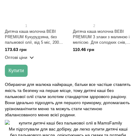
1
2
Дитяча каша молочна BEBI
Дитяча каша молочна BEBI
PREMIUM Кукурудзяна, без
PREMIUM 3 злаки з малиною і
пальмової олії, від 5 міс, 200
мелісою. Для солодких снів,
гр
без пальмової олії, від 6 міс,
173.63 грн
110.46 грн
200 гр
Оптові ціни
Купити
Обираючи для малюка найкраще, батьки все частіше ставлять
якість та безпеку на перше місце, тому дитячі каші без
пальмової олії стали золотим стандартом здорового раціону.
Вони ідеально підходять для першого прикорму, допомагають
урізноманітнити меню та можуть стати частиною
збалансованого меню всієї родини.
Ми підготували для вас добірку, де легко купити дитячі каші
без пальмового масла, орієнтуючись на смаки та потреби