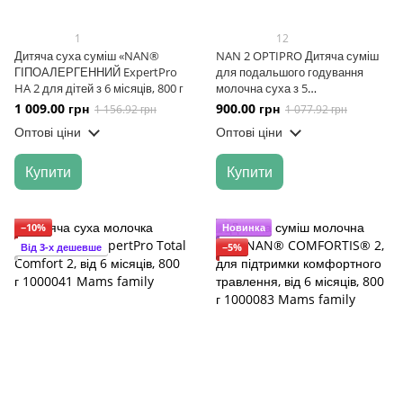
1
12
Дитяча суха суміш «NAN®
NAN 2 OPTIPRO Дитяча суміш
ГІПОАЛЕРГЕННИЙ ExpertPro
для подальшого годування
HA 2 для дітей з 6 місяців, 800 г
молочна суха з 5
олігосахаридами та L. Reuteri
1 009.00 грн
900.00 грн
1 156.92 грн
1 077.92 грн
для дітей від 6 місяців, 1 кг
Оптові ціни
Оптові ціни
Купити
Купити
−10%
Новинка
Від 3-х дешевше
−5%