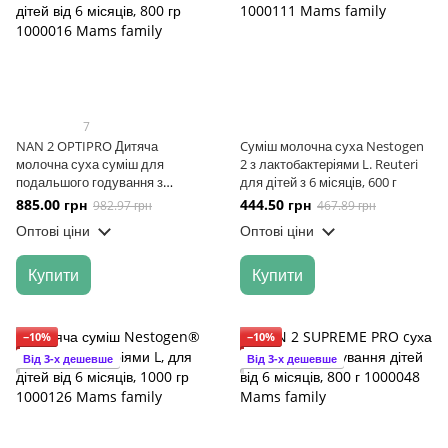
7
NAN 2 OPTIPRO Дитяча
Cуміш молочна суха Nestogen
молочна суха суміш для
2 з лактобактеріями L. Reuteri
подальшого годування з
для дітей з 6 місяців, 600 г
олігосахаридом 2'FL для дітей
885.00 грн
444.50 грн
982.97 грн
467.89 грн
від 6 місяців, 800 гр
Оптові ціни
Оптові ціни
Купити
Купити
−10%
−10%
Від 3-х дешевше
Від 3-х дешевше