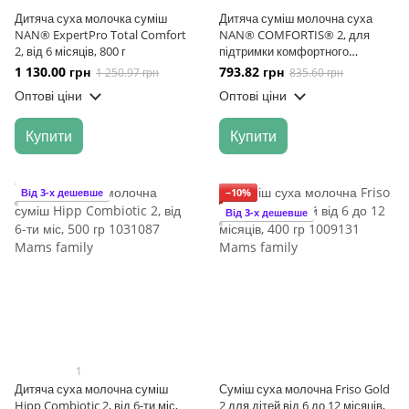
Дитяча суха молочка суміш
Дитяча суміш молочна суха
NAN® ExpertPro Total Comfort
NAN® COMFORTIS® 2, для
2, від 6 місяців, 800 г
підтримки комфортного
травлення, від 6 місяців, 800 г
1 130.00 грн
793.82 грн
1 250.97 грн
835.60 грн
Оптові ціни
Оптові ціни
Купити
Купити
Від 3-х дешевше
−10%
Від 3-х дешевше
1
Дитяча суха молочна суміш
Суміш суха молочна Friso Gold
Hipp Combiotic 2, від 6-ти міс,
2 для дітей від 6 до 12 місяців,