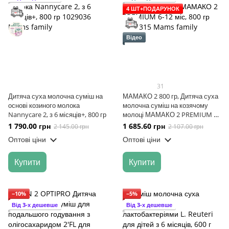
4 ШТ+ПОДАРУНОК
Відео
31
Дитяча суха молочна суміш на
МАМАКО 2 800 гр, Дитяча суха
основі козиного молока
молочна суміш на козячому
Nannycare 2, з 6 місяців+, 800 гр
молоці МАМАКО 2 PREMIUM 6-
12 міс, 800 гр
1 790.00 грн
1 685.60 грн
2 145.00 грн
2 107.00 грн
Оптові ціни
Оптові ціни
Купити
Купити
−10%
−5%
Від 3-х дешевше
Від 3-х дешевше