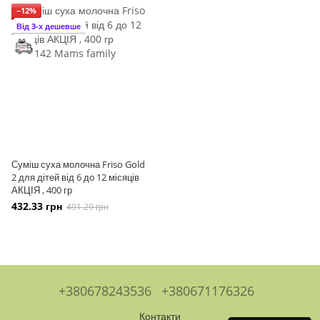
−12%
Від 3-х дешевше
Суміш суха молочна Friso Gold
2 для дітей від 6 до 12 місяців
АКЦІЯ , 400 гр
432.33 грн
491.29 грн
+380678243536
+380671176326
Контакти