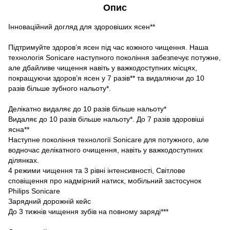
Опис
Інноваційний догляд для здоровіших ясен**
Підтримуйте здоров’я ясен під час кожного чищення. Наша
технологія Sonicare наступного покоління забезпечує потужне,
але дбайливе чищення навіть у важкодоступних місцях,
покращуючи здоров’я ясен у 7 разів** та видаляючи до 10
разів більше зубного нальоту*.
Делікатно видаляє до 10 разів більше нальоту*
Видаляє до 10 разів більше нальоту*. До 7 разів здоровіші
ясна**
Наступне покоління технології Sonicare для потужного, але
водночас делікатного очищення, навіть у важкодоступних
ділянках.
4 режими чищення та 3 рівні інтенсивності, Світлове
сповіщення про надмірний натиск, мобільний застосунок
Philips Sonicare
Зарядний дорожній кейс
До 3 тижнів чищення зубів на повному заряді***