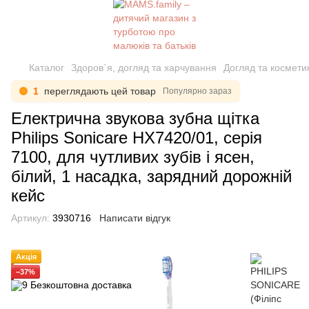
Каталог
Здоров`я, догляд та харчування
Догляд та космети
1
переглядають цей товар
Популярно зараз
Електрична звукова зубна щітка
Philips Sonicare HX7420/01, серія
7100, для чутливих зубів і ясен,
білий, 1 насадка, зарядний дорожній
кейс
Артикул:
3930716
Написати відгук
Акція
−37%