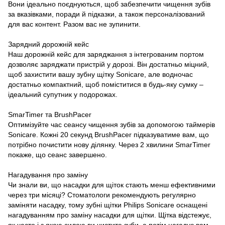
Вони ідеально поєднуються, щоб забезпечити чищення зубів
за вказівками, поради й підказки, а також персоналізований
для вас контент. Разом вас не зупинити.
Зарядний дорожній кейс
Наш дорожній кейс для заряджання з інтегрованим портом
дозволяє заряджати пристрій у дорозі. Він достатньо міцний,
щоб захистити вашу зубну щітку Sonicare, але водночас
достатньо компактний, щоб поміститися в будь-яку сумку –
ідеальний супутник у подорожах.
SmarTimer та BrushPacer
Оптимізуйте час сеансу чищення зубів за допомогою таймерів
Sonicare. Кожні 20 секунд BrushPacer підказуватиме вам, що
потрібно почистити нову ділянку. Через 2 хвилини SmarTimer
покаже, що сеанс завершено.
Нагадування про заміну
Чи знали ви, що насадки для щіток стають менш ефективними
через три місяці? Стоматологи рекомендують регулярно
заміняти насадку, тому зубні щітки Philips Sonicare оснащені
нагадуванням про заміну насадки для щітки. Щітка відстежує,
як часто і з якою силою ви чистите зуби, а потім нагадує вам