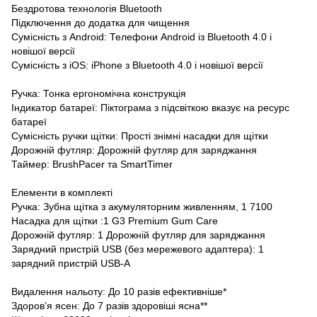
Бездротова технологія Bluetooth
Підключення до додатка для чищення
Сумісність з Android: Телефони Android із Bluetooth 4.0 і
новішої версії
Сумісність з iOS: iPhone з Bluetooth 4.0 і новішої версії
Ручка: Тонка ергономічна конструкція
Індикатор батареї: Піктограма з підсвіткою вказує на ресурс
батареї
Сумісність ручки щітки: Прості знімні насадки для щітки
Дорожній футляр: Дорожній футляр для заряджання
Таймер: BrushPacer та SmartTimer
Елементи в комплекті
Ручка: Зубна щітка з акумуляторним живленням, 1 7100
Насадка для щітки :1 G3 Premium Gum Care
Дорожній футляр: 1 Дорожній футляр для заряджання
Зарядний пристрій USB (без мережевого адаптера): 1
зарядний пристрій USB-A
Видалення нальоту: До 10 разів ефективніше*
Здоров’я ясен: До 7 разів здоровіші ясна**