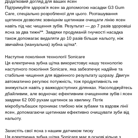
Додатковий догляд для ваших ясен
Підтримуйте здоров’я ясен за допомогою насадки G3 Gum
Care, спеціально розробленої для цього. Розташування
щетинок дозволяє зовнішнім щетинкам очищати лінію ясен
навіть під час чищення зубів. Результат — до 7 разів здоровіші
ясна за два тижні**. Завдяки продуманій гнучкості насадка
також допомагає видаляти до 10 разів більше нальоту, ніж
звичайна (мануальна) зубна щітка*.
Наступне покоління технології Sonicare
Ця електрична зубна щітка використовує нашу технологію
наступного покоління Sonicare, яка забезпечує надійне та
стабільне чищення для відмінного результату щоразу. Двигун
автоматично регулює потужність, тож продуктивність не
знижується навіть у важкодоступних ділянках. Насолоджуйтесь
дбайливим, але водночас ефективним очищенням зубів і ясен
завдяки 62 000 рухам щетинок за хвилину. Потік
мікробульбашок проникає глибоко між зубами та вздовж лінії
ясен, допомагаючи щетинкам ефективно очищувати зуби від
нальоту.
Захистіть свої ясна з нашим датчиком тиску
Ця електрична зубна щітка Sonicare має в основі кільце з