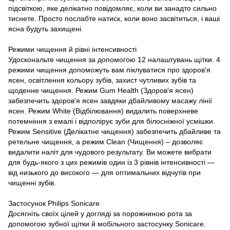
підсвіткою, яке делікатно повідомляє, коли ви занадто сильно
тиснете. Просто послабте натиск, коли воно засвітиться, і ваші
ясна будуть захищені.
Режими чищення й рівні інтенсивності
Удоскональте чищення за допомогою 12 налаштувань щітки. 4
режими чищення допоможуть вам піклуватися про здоров'я
ясен, освітлення кольору зубів, захист чутливих зубів та
щоденне чищення. Режим Gum Health (Здоров'я ясен)
забезпечить здоров'я ясен завдяки дбайливому масажу лінії
ясен. Режим White (Відбілювання) видалить поверхневе
потемніння з емалі і відполірує зуби для білосніжної усмішки.
Режим Sensitive (Делікатне чищення) забезпечить дбайливе та
ретельне чищення, а режим Clean (Чищення) – дозволяє
видалити наліт для чудового результату. Ви можете вибрати
для будь-якого з цих режимів один із 3 рівнів інтенсивності —
від низького до високого — для оптимальних відчутів при
чищенні зубів.
Застосунок Philips Sonicare
Досягніть своїх цілей у догляді за порожниною рота за
допомогою зубної щітки й мобільного застосунку Sonicare.