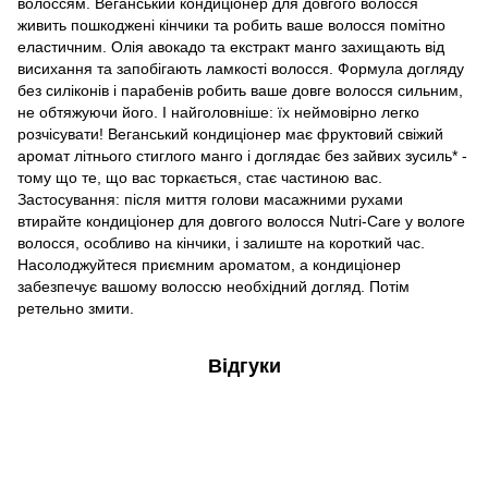
волоссям. Веганський кондиціонер для довгого волосся
живить пошкоджені кінчики та робить ваше волосся помітно
еластичним. Олія авокадо та екстракт манго захищають від
висихання та запобігають ламкості волосся. Формула догляду
без силіконів і парабенів робить ваше довге волосся сильним,
не обтяжуючи його. І найголовніше: їх неймовірно легко
розчісувати! Веганський кондиціонер має фруктовий свіжий
аромат літнього стиглого манго і доглядає без зайвих зусиль* -
тому що те, що вас торкається, стає частиною вас.
Застосування: після миття голови масажними рухами
втирайте кондиціонер для довгого волосся Nutri-Care у вологе
волосся, особливо на кінчики, і залиште на короткий час.
Насолоджуйтеся приємним ароматом, а кондиціонер
забезпечує вашому волоссю необхідний догляд. Потім
ретельно змити.
Відгуки