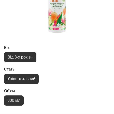
Вік
Від 3-х років+
Стать
Універсальний
Об'єм
300 мл