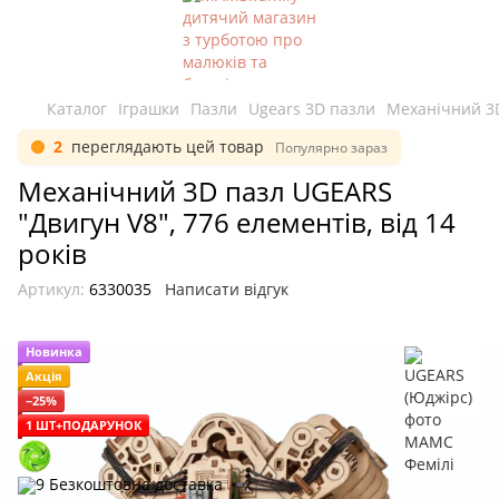
Каталог
Іграшки
Пазли
Ugears 3D пазли
Механічний 3D
2
переглядають цей товар
Популярно зараз
Механічний 3D пазл UGEARS
"Двигун V8", 776 елементів, від 14
років
Артикул:
6330035
Написати відгук
Новинка
Акція
−25%
1 ШТ+ПОДАРУНОК