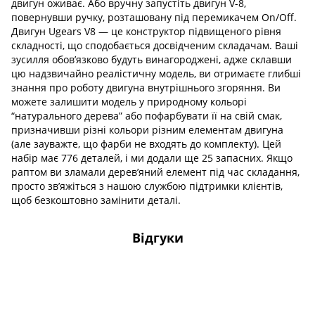
двигун оживає. Або вручну запустіть двигун V-8,
повернувши ручку, розташовану під перемикачем On/Off.
Двигун Ugears V8 — це конструктор підвищеного рівня
складності, що сподобається досвідченим складачам. Ваші
зусилля обов’язково будуть винагороджені, адже склавши
цю надзвичайно реалістичну модель, ви отримаєте глибші
знання про роботу двигуна внутрішнього згоряння. Ви
можете залишити модель у природному кольорі
“натурального дерева” або пофарбувати її на свій смак,
призначивши різні кольори різним елементам двигуна
(але зауважте, що фарби не входять до комплекту). Цей
набір має 776 деталей, і ми додали ще 25 запасних. Якщо
раптом ви зламали дерев’яний елемент під час складання,
просто зв’яжіться з нашою службою підтримки клієнтів,
щоб безкоштовно замінити деталі.
Відгуки