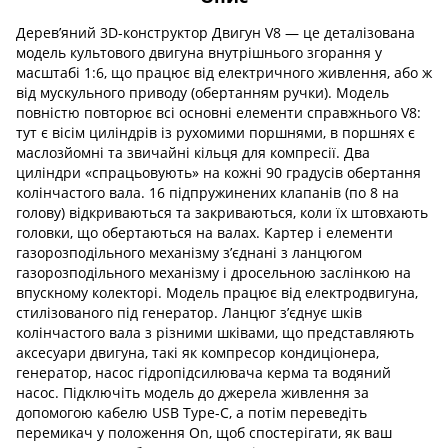
Дерев’яний 3D-конструктор Двигун V8 — це деталізована
модель культового двигуна внутрішнього згорання у
масштабі 1:6, що працює від електричного живлення, або ж
від мускульного приводу (обертанням ручки). Модель
повністю повторює всі основні елементи справжнього V8:
тут є вісім циліндрів із рухомими поршнями, в поршнях є
маслозйомні та звичайні кільця для компресії. Два
циліндри «спрацьовують» на кожні 90 градусів обертання
колінчастого вала. 16 підпружинених клапанів (по 8 на
голову) відкриваються та закриваються, коли їх штовхають
головки, що обертаються на валах. Картер і елементи
газорозподільного механізму з’єднані з ланцюгом
газорозподільного механізму і дросельною заслінкою на
впускному колекторі. Модель працює від електродвигуна,
стилізованого під генератор. Ланцюг з’єднує шків
колінчастого вала з різними шківами, що представляють
аксесуари двигуна, такі як компресор кондиціонера,
генератор, насос гідропідсилювача керма та водяний
насос. Підключіть модель до джерела живлення за
допомогою кабелю USB Type-C, а потім переведіть
перемикач у положення On, щоб спостерігати, як ваш