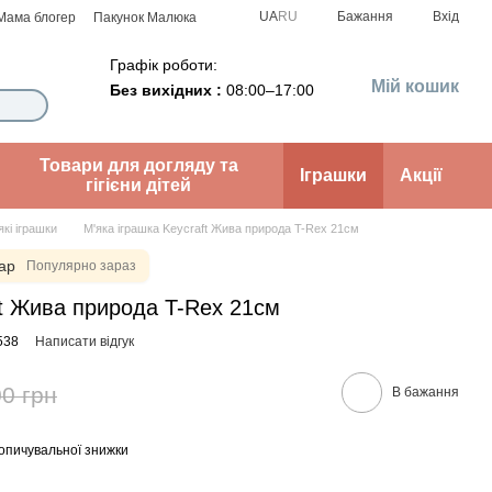
UA
RU
Бажання
Вхід
Мама блогер
Пакунок Малюка
Графік роботи:
Мій кошик
Без вихідних :
08:00–17:00
Товари для догляду та
Іграшки
Акції
гігієни дітей
які іграшки
М'яка іграшка Keycraft Жива природа T-Rex 21см
ар
Популярно зараз
ft Жива природа T-Rex 21см
538
Написати відгук
0 грн
В бажання
опичувальної знижки