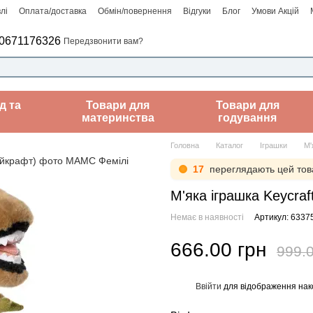
лі
Оплата/доставка
Обмін/повернення
Відгуки
Блог
Умови Акцій
0671176326
Передзвонити вам?
д та
Товари для
Товари для
материнства
годування
Головна
Каталог
Іграшки
М'
17
переглядають цей тов
М'яка іграшка Keycra
Немає в наявності
Артикул: 6337
666.00 грн
999.0
Ввійти
для відображення нак
%