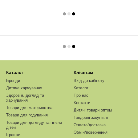
Каталог
Клієнтам
Бренди
Вхід до кабінету
Дитяче харчування
Каталог
Здоров`я, догляд та
Про нас
харчування
Контакти
Товари для материнства
Дитячі товари оптом
Товари для годування
Тендерні закупівлі
Товари для догляду та гігієни
Оплата/доставка
дітей
Обмін/повернення
Іграшки