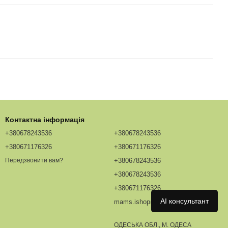
Контактна інформація
+380678243536
+380678243536
+380671176326
+380671176326
+380678243536
Передзвонити вам?
+380678243536
+380671176326
AI консультант
mams.ishop@redhead.ua
ОДЕСЬКА ОБЛ., М. ОДЕСА