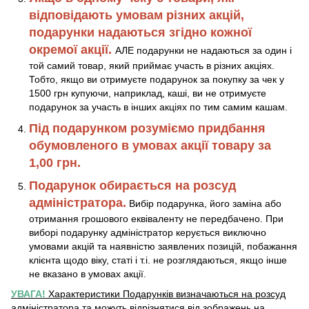
відповідають умовам різних акцій,
подарунки надаються згідно кожної
окремої акції.
АЛЕ подарунки не надаються за один і
той самий товар, який приймає участь в різних акціях.
Тобто, якщо ви отримуєте подарунок за покупку за чек у
1500 грн купуючи, наприклад, каші, ви не отримуєте
подарунок за участь в інших акціях по тим самим кашам.
Під подарунком розуміємо придбання
обумовленого в умовах акції товару за
1,00 грн.
Подарунок обирається на розсуд
адміністратора.
Вибір подарунка, його заміна або
отримання грошового еквіваленту не передбачено. При
виборі подарунку адміністратор керується виключно
умовами акцій та наявністю заявлених позицій, побажання
клієнта щодо віку, статі і т.і. не розглядаються, якщо інше
не вказано в умовах акції.
УВАГА!
Характеристики Подарунків визначаються на розсуд
адміністратора та можуть відрізнятися від зображень на