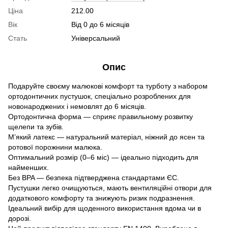
Ціна
212.00
Вік
Від 0 до 6 місяців
Стать
Універсальний
Опис
Подаруйте своєму малюкові комфорт та турботу з набором
ортодонтичних пустушок, спеціально розроблених для
новонароджених і немовлят до 6 місяців.
Ортодонтична форма — сприяє правильному розвитку
щелепи та зубів.
М’який латекс — натуральний матеріал, ніжний до ясен та
ротової порожнини малюка.
Оптимальний розмір (0–6 міс) — ідеально підходить для
найменших.
Без BPA — безпека підтверджена стандартами ЄС.
Пустушки легко очищуються, мають вентиляційні отвори для
додаткового комфорту та знижують ризик подразнення.
Ідеальний вибір для щоденного використання вдома чи в
дорозі.