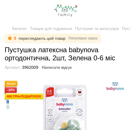
Каталог
Товари для годування
Пустушки та аксесуари
Пус
5
переглядають цей товар
Популярно зараз
Пустушка латексна babynova
ортодонтична, 2шт, Зелена 0-6 міс
Артикул:
3962009
Написати відгук
Акція
−20%
400 ГРН+ПОДАРУНОК