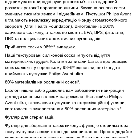
підтримувати природні рухи ротових м’язів та здоровий
розвиток ротової порожнини дитини. Звужена основа соски
зменшує тиск між язиком і піднебінням. Пустушки Philips Avent
ultra мають незалежну акредитацію Фонду стоматологічного
здоров’я (Oral Health Foundation). Виготовлені з 100%
харчового силікону, а також не містять BPA, BPS, фталатів,
ПВХ та поліциклічних ароматичних вуглеводнів.
Прийняття соски у 98%** випадках.
Наші текстуровані силіконові соски імітують відчуття
материнських грудей. Коли ми запитали батьків про реакцію
їхніх малюків, у середньому 98%** відповіли, що їхні діти
приймають пустушки Philips Avent ultra.
80% матеріалів на рослинній основі*.
Екологічніший вибір дозволяє вам забезпечити найкращий
догляд з меншим впливом на довкілля. Вся лінійка Philips
Avent ultra, включаючи пустушки та стерилізаційні футляри,
виготовлені з використанням 80% рослинних матеріалів.*
Футляр для стерилізації.
Футляр для зберігання також виконує функцію стерилізатора,
тому пустушки завжди готові до використання. Просто додайте
воду та поставте в мікрохвильовку на 3 хвилини для швидкої