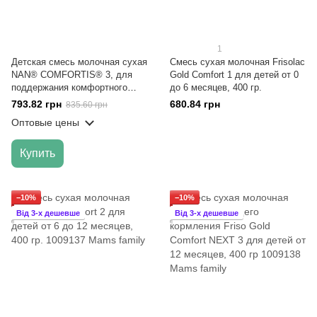
1
Детская смесь молочная сухая
Смесь сухая молочная Frisolac
NAN® COMFORTIS® 3, для
Gold Comfort 1 для детей от 0
поддержания комфортного
до 6 месяцев, 400 гр.
пищеварения, от 12 месяцев,
793.82 грн
680.84 грн
835.60 грн
800 г
Оптовые цены
Купить
−10%
−10%
Від 3-х дешевше
Від 3-х дешевше