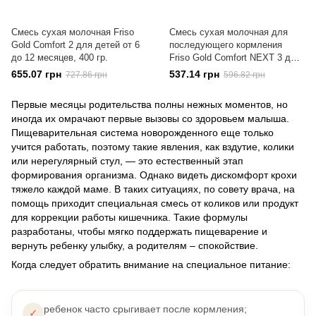
Смесь сухая молочная Friso
Смесь сухая молочная для
Gold Comfort 2 для детей от 6
последующего кормления
до 12 месяцев, 400 гр.
Friso Gold Comfort NEXT 3 для
детей от 12 месяцев, 400 гр
655.07 грн
537.14 грн
727.86 грн
596.82 грн
Первые месяцы родительства полны нежных моментов, но
иногда их омрачают первые вызовы со здоровьем малыша.
Пищеварительная система новорожденного еще только
учится работать, поэтому такие явления, как вздутие, колики
или нерегулярный стул, — это естественный этап
формирования организма. Однако видеть дискомфорт крохи
тяжело каждой маме. В таких ситуациях, по совету врача, на
помощь приходит специальная смесь от коликов или продукт
для коррекции работы кишечника. Такие формулы
разработаны, чтобы мягко поддержать пищеварение и
вернуть ребенку улыбку, а родителям – спокойствие.
Когда следует обратить внимание на специальное питание:
ребенок часто срыгивает после кормления;
✓