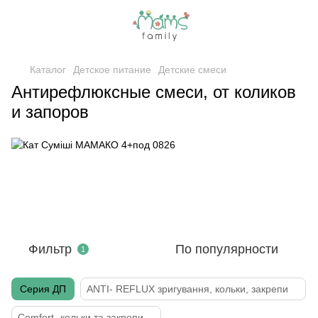
Каталог
Детское питание
Детские смеси
Антирефлюксные смеси, от коликов
и запоров
Фильтр
По популярности
1
Серия ДП
ANTI- REFLUX зригування, кольки, закрепи
Comfort- кольки та закрепи