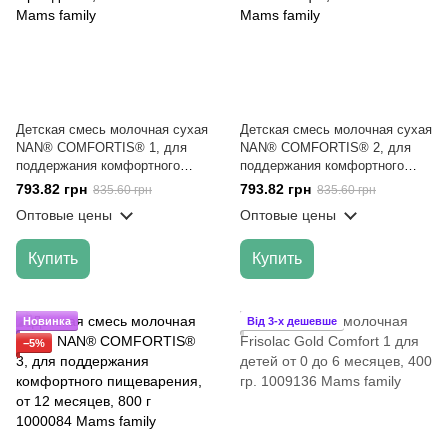
Детская смесь молочная сухая
Детская смесь молочная сухая
NAN® COMFORTIS® 1, для
NAN® COMFORTIS® 2, для
поддержания комфортного
поддержания комфортного
пищеварения, с рождения, 800
пищеварения, от 6 месяцев,
793.82 грн
793.82 грн
835.60 грн
835.60 грн
г
800 г
Оптовые цены
Оптовые цены
Купить
Купить
Новинка
Від 3-х дешевше
−5%