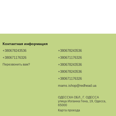
Контактная информация
+380678243536
+380678243536
+380671176326
+380671176326
+380678243536
Перезвонить вам?
+380678243536
+380671176326
mams.ishop@redhead.ua
ОДЕССКА ОБЛ., Г. ОДЕССА
улица Иоганна Гена, 19, Одесса,
65000
Карта проезда