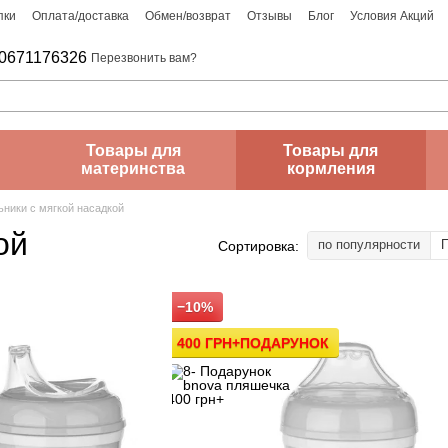
пки
Оплата/доставка
Обмен/возврат
Отзывы
Блог
Условия Акций
0671176326
Перезвонить вам?
Товары для
Товары для
материнства
кормления
ьники с мягкой насадкой
ой
по популярности
П
Сортировка:
−10%
400 ГРН+ПОДАРУНОК