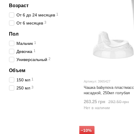
Возраст
1
От 6 до 24 месяцев
3
От 6 месяцев
Пол
1
Мальчик
1
Девочка
2
Универсальный
Объем
1
150 мл
Артикул: 3965427
3
Чашка babynova пластмасс
250 мл
насадкой, 250мл голубая
263.25 грн
292.50 грн
Нет в наличии
−10%