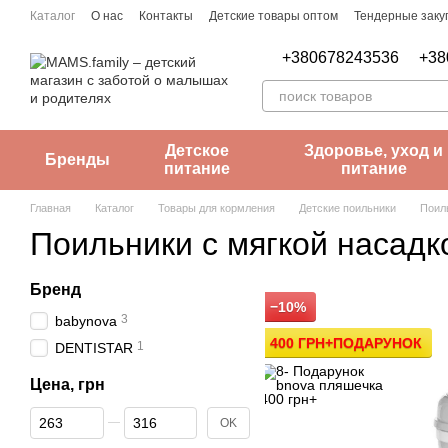
Перейти к основному контенту
Каталог
О нас
Контакты
Детские товары оптом
Тендерные заку
Пользовательское соглашение
Заметки врача
+380678243536
+38
Детское
Здоровье, уход и
Бренды
питание
питание
Главная
Каталог
Товары для кормления
Детские поильники
Поил
Поильники с мягкой насадк
Бренд
−10%
3
babynova
400 ГРН+ПОДАРУНОК
1
DENTISTAR
Цена, грн
От Цена, грн
До Цена, грн
OK