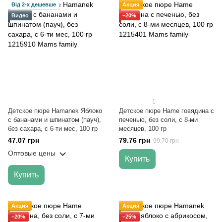
Від 2-х дешевше
Акция
Видео
−20%
1
Детское пюре Hamanek Яблоко
Детское пюре Hame говядина с
с бананами и шпинатом (пауч),
печенью, без соли, с 8-ми
без сахара, с 6-ти мес, 100 гр
месяцев, 100 гр
47.07 грн
79.76 грн
99.70 грн
Оптовые цены
Купить
Купить
Акция
Акция
−20%
−25%