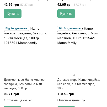
мес, 120 гр
42.95 грн
42.95 грн
57.27 грн
57.27 грн
Купить
Купить
Від 2-х дешевше
Від 2-х дешевше
4
Детское пюре Hame мясное
Детское пюре Hame индейка,
говядина, без соли, с 6-ти
без соли, с 7-ми месяцев,
месяцев, 100 гр
100гр
96.71 грн
110.53 грн
Оптовые цены
Оптовые цены