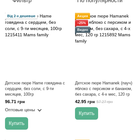
Фильтр
По популярности
Від 2-х дешевше
Акция
−25%
Видео
Детское пюре Hame говядина с
Детское пюре Hamanek (пауч)
сердцем, без соли, с 9-ти
яблоко с персиком и бананом,
месяцев, 100гр
без сахара, с 4-х мес, 120 гр
96.71 грн
42.95 грн
57.27 грн
Оптовые цены
Купить
Купить