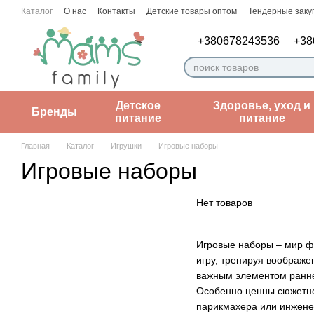
Перейти к основному контенту
Каталог
О нас
Контакты
Детские товары оптом
Тендерные заку
Пользовательское соглашение
Заметки врача
+380678243536
+38
Детское
Здоровье, уход и
Бренды
питание
питание
Главная
Каталог
Игрушки
Игровые наборы
Игровые наборы
Нет товаров
Игровые наборы – мир фа
игру, тренируя воображе
важным элементом ранне
Особенно ценны сюжетно-
парикмахера или инженер