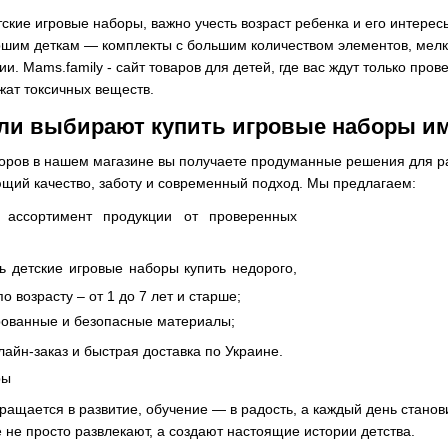
етские игровые наборы, важно учесть возраст ребенка и его инте
ршим деткам — комплекты с большим количеством элементов, мелк
и. Mams.family - сайт товаров для детей, где вас ждут только пр
жат токсичных веществ.
ли выбирают купить игровые наборы и
боров в нашем магазине вы получаете продуманные решения для 
ющий качество, заботу и современный подход. Мы предлагаем:
ассортимент продукции от проверенных
 детские игровые наборы купить недорого,
о возрасту – от 1 до 7 лет и старше;
ованные и безопасные материалы;
айн-заказ и быстрая доставка по Украине.
ращается в развитие, обучение — в радость, а каждый день станов
 не просто развлекают, а создают настоящие истории детства.