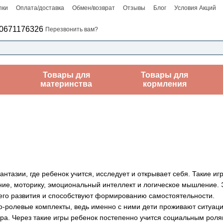
пки
Оплата/доставка
Обмен/возврат
Отзывы
Блог
Условия Акций
0671176326
Перезвонить вам?
Товары для
Товары для
материнства
кормления
нтазии, где ребенок учится, исследует и открывает себя. Такие
ние, моторику, эмоциональный интеллект и логическое мышление. 
го развития и способствуют формированию самостоятельности.
ролевые комплекты, ведь именно с ними дети проживают ситуации 
а. Через такие игры ребенок постепенно учится социальным ролям,