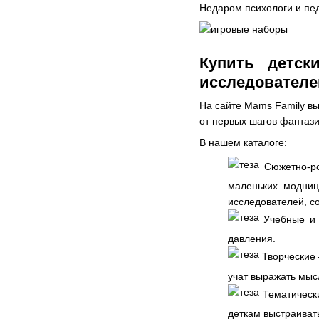
Недаром психологи и пе
Купить детск
исследователе
На сайте Mams Family вы
от первых шагов фантаз
В нашем каталоге:
Сюжетно-ро
маленьких модниц
исследователей, с
Учебные и р
давления.
Творческие 
учат выражать мысл
Тематически
деткам выстраиват