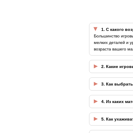
1. С какого в
Большинство игровы
мелких деталей и у
возраста вашего м
2. Какие игро
3. Как выбрат
4. Из каких м
5. Как ухажив