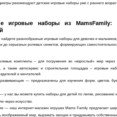
диатры рекомендуют детские игровые наборы уже с раннего возра
ие игровые наборы из MamsFamily:
й
 найдете разнообразные игровые наборы для девочек и мальчиков,
ии до серьезных ролевых сюжетов, формирующих самостоятельност
левые комплекты – для погружения во «взрослый» мир через и
, а также автосервис и строительная площадка – игровые на
оздателей и мечтателей.
азвивающие — предназначены для изучения форм, цветов, букв 
— у нас вы можете купить наборы для детей по лепке, рисованию 
и через искусство.
е — наш интернет-магазин игрушек Mams Family предлагает шир
ь воображаемый мир, выражать эмоции и придумывать собственны