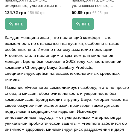
прокладки FREEMORE
прокладки FREEMORE
ежедневные, ультратонкие в
удлиненные ночные,
индивидуальной упаковке, 165
ультратонкие, 430 мм, 4 шт.
124.72 грн
50.89 грн
159.90 грн
65.25 грн
мм, 40 шт.
Купить
Купить
Каждая женщина знает, что настоящий комфорт – это
возможность не отвлекаться на пустяки, особенно в такие
особенные дни. Именно поэтому азиатские прокладки
Freemore стали настоящим открытием для миллионов
женщин. Бренд был основан в 2002 году как часть мощной
компании Chongqing Baiya Sanitary Products,
специализирующейся на высокотехнологичных средствах
гигиены.
Название «Freemore» символизирует свободу, и это не просто
слово, а миссия: обеспечить легкость и уверенность без
компромиссов. Бренд входит в группу Baiya, которая известна
своей безупречной экспертизой, производя также детские
подгузники и медицинские изделия. Используя
инновационные подходы – от ультратонких материалов до
уникальной пробиотической защиты – Freemore заботится об
интимном здоровье, минимизируя риск раздражений и даря