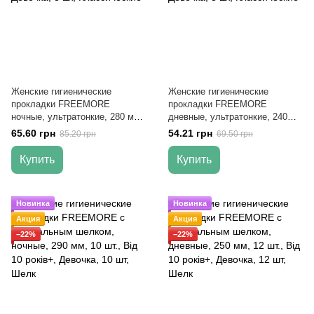
Женские гигиенические
Женские гигиенические
прокладки FREEMORE
прокладки FREEMORE
ночные, ультратонкие, 280 мм,
дневные, ультратонкие, 240
8 шт.
мм, 8 шт.
65.60 грн
54.21 грн
85.20 грн
69.50 грн
Купить
Купить
Новинка
Новинка
Акция
Акция
−22%
−22%