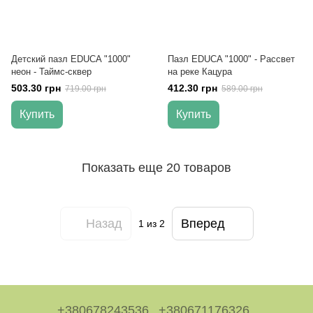
Детский пазл EDUCA "1000"
Пазл EDUCA "1000" - Рассвет
неон - Таймс-сквер
на реке Кацура
503.30 грн
412.30 грн
719.00 грн
589.00 грн
Купить
Купить
Показать еще 20 товаров
Назад
Вперед
1
из 2
+380678243536
+380671176326