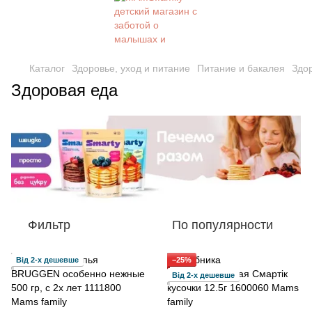
Каталог
Здоровье, уход и питание
Питание и бакалея
Здо
Здоровая еда
Фильтр
По популярности
Від 2-х дешевше
−25%
Від 2-х дешевше