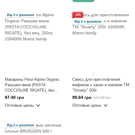
Від 2-х дешевше
−5%
Від 2-х дешевше
1
Макароны Fleur Alpine Оrganic
Смесь для приготовления
Ракушки мини (PASTA
мафинов с какао и изюмом ТМ
COCCIOLINE RIGATE), без
"Smarty" 200г
яиц, 250гр
87.40 грн
99.64 грн
104.88 грн
Оптовые цены
Оптовые цены
Від 2-х дешевше