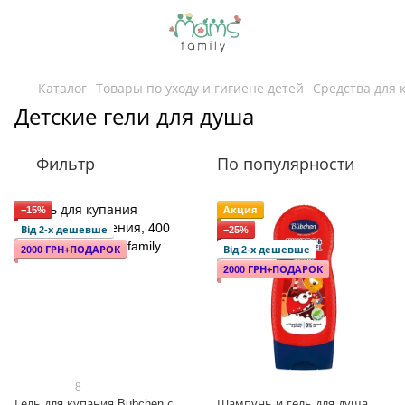
Каталог
Товары по уходу и гигиене детей
Средства для
Детские гели для душа
Фильтр
По популярности
−15%
Акция
Від 2-х дешевше
−25%
2000 ГРН+ПОДАРОК
Від 2-х дешевше
2000 ГРН+ПОДАРОК
8
Гель для купания Bubchen с
Шампунь и гель для душа