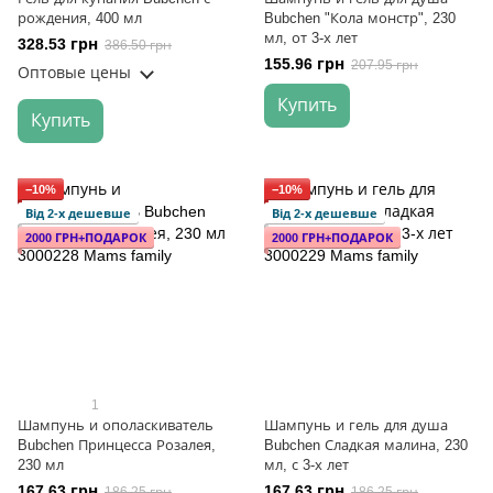
рождения, 400 мл
Bubchen "Кола монстр", 230
мл, от 3-х лет
328.53 грн
386.50 грн
155.96 грн
207.95 грн
Оптовые цены
Купить
Купить
−10%
−10%
Від 2-х дешевше
Від 2-х дешевше
2000 ГРН+ПОДАРОК
2000 ГРН+ПОДАРОК
1
Шампунь и ополаскиватель
Шампунь и гель для душа
Bubchen Принцесса Розалея,
Bubchen Сладкая малина, 230
230 мл
мл, с 3-х лет
167.63 грн
167.63 грн
186.25 грн
186.25 грн