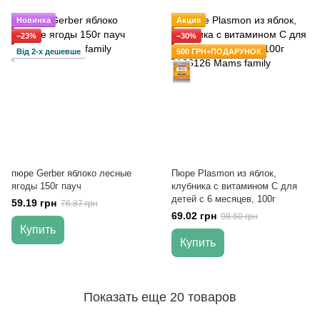
Новинка
Акция
−23%
−30%
Від 2-х дешевше
500 ГРН+ПОДАРУНОК
пюре Gerber яблоко лесные
Пюре Plasmon из яблок,
ягоды 150г пауч
клубника с витамином С для
детей с 6 месяцев, 100г
59.19 грн
76.87 грн
69.02 грн
98.60 грн
Купить
Купить
Показать еще 20 товаров