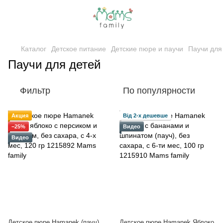
Каталог
Детское питание
Детские пюре и паучи
Паучи для
Паучи для детей
Фильтр
По популярности
Акция
Від 2-х дешевше
−25%
Видео
Видео
Детское пюре Hamanek (пауч)
Детское пюре Hamanek Яблоко