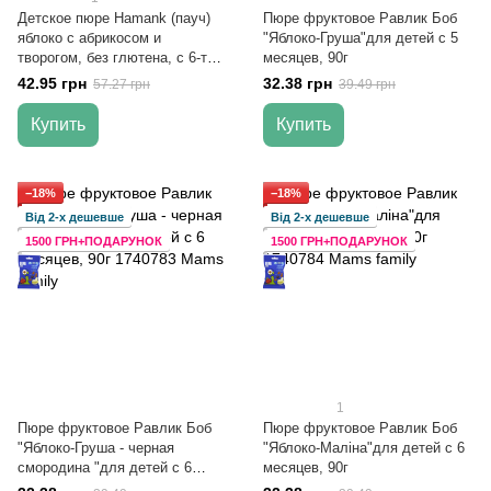
Детское пюре Hamank (пауч)
Пюре фруктовое Равлик Боб
яблоко с абрикосом и
"Яблоко-Груша"для детей с 5
творогом, без глютена, с 6-ти
месяцев, 90г
мес, 120 гр
42.95 грн
32.38 грн
57.27 грн
39.49 грн
Купить
Купить
−18%
−18%
Від 2-х дешевше
Від 2-х дешевше
1500 ГРН+ПОДАРУНОК
1500 ГРН+ПОДАРУНОК
1
Пюре фруктовое Равлик Боб
Пюре фруктовое Равлик Боб
"Яблоко-Груша - черная
"Яблоко-Маліна"для детей с 6
смородина "для детей с 6
месяцев, 90г
месяцев, 90г