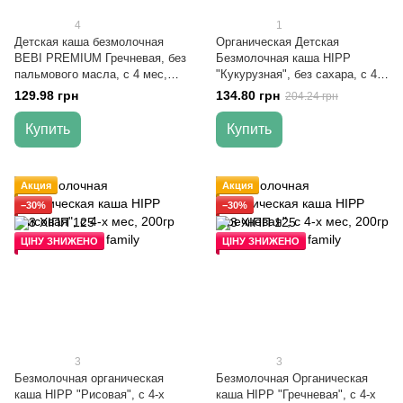
4
1
Детская каша безмолочная
Органическая Детская
BEBI PREMIUM Гречневая, без
Безмолочная каша HIPP
пальмового масла, с 4 мес,
"Кукурузная", без сахара, с 4-х
200 гр
мес, 200гр
129.98 грн
134.80 грн
204.24 грн
Купить
Купить
Акция
Акция
−30%
−30%
ЦІНУ ЗНИЖЕНО
ЦІНУ ЗНИЖЕНО
3
3
Безмолочная органическая
Безмолочная Органическая
каша HIPP "Рисовая", с 4-х
каша HIPP "Гречневая", с 4-х