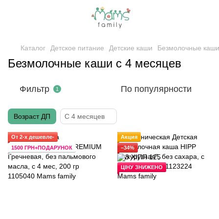
Каталог
Детское питание
Детские каши
Безмолочные каш
Безмолочные каши с 4 месяцев
Фильтр
По популярности
1
Возраст ДП
С 4 месяцев
От 2-х дешевле-
Акция
1500 ГРН+ПОДАРУНОК
−34%
ЦІНУ ЗНИЖЕНО