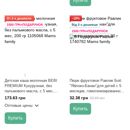
Купить
От 2-х дешевле-
−18%
1500 ГРН+ПОДАРУНОК
Від 2-х дешевше
1500 ГРН+ПОДАРУНОК
1
Детская каша молочная BEBI
Пюре фруктовое Равлик Боб
PREMIUM Кукурузная, без
"Яблоко-Банан"для детей с 5
пальмового масла, с 5 мес,
месяцев, гомогенизированное
200 гр
90 г
173.63 грн
32.38 грн
39.49 грн
Оптовые цены
Купить
Купить