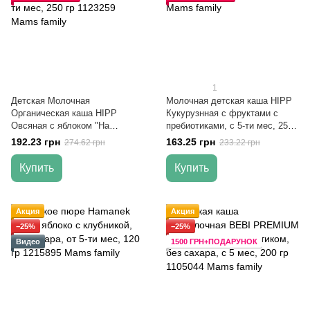
1
Детская Молочная
Молочная детская каша HIPP
Органическая каша HIPP
Кукурузнная с фруктами с
Овсяная с яблоком "На
пребиотиками, с 5-ти мес, 250
добраніч", без сахара, от 5-ти
гр
192.23 грн
163.25 грн
274.62 грн
233.22 грн
мес, 250 гр
Купить
Купить
Акция
Акция
−25%
−25%
Видео
1500 ГРН+ПОДАРУНОК