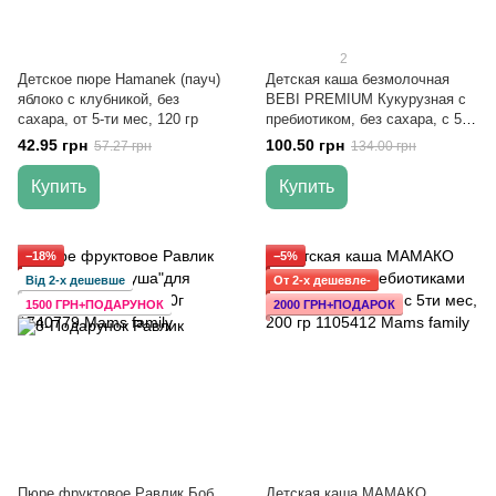
2
Детское пюре Hamanek (пауч)
Детская каша безмолочная
яблоко с клубникой, без
BEBI PREMIUM Кукурузная с
сахара, от 5-ти мес, 120 гр
пребиотиком, без сахара, с 5
мес, 200 гр
42.95 грн
100.50 грн
57.27 грн
134.00 грн
Купить
Купить
−18%
−5%
Від 2-х дешевше
От 2-х дешевле-
1500 ГРН+ПОДАРУНОК
2000 ГРН+ПОДАРОК
Пюре фруктовое Равлик Боб
Детская каша МАМАКО