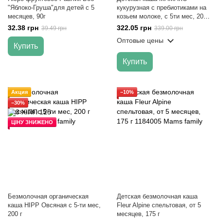
"Яблоко-Груша"для детей с 5
кукурузная с пребиотиками на
месяцев, 90г
козьем молоке, с 5ти мес, 200
гр
32.38 грн
322.05 грн
39.49 грн
339.00 грн
Оптовые цены
Купить
Купить
Акция
−10%
−30%
ЦІНУ ЗНИЖЕНО
Безмолочная органическая
Детская безмолочная каша
каша HIPP Овсяная с 5-ти мес,
Fleur Alpine спельтовая, от 5
200 г
месяцев, 175 г