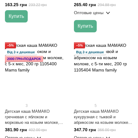
163.25 грн
265.40 грн
233.22 грн
294.88 грн
Оптовые цены
Купить
Купить
−5%
−5%
Від 2-х дешевше
Від 2-х дешевше
2000 ГРН+ПОДАРОК
3
5
Детская каша МАМАКО
Детская каша МАМАКО
гречневая с яблоком и
кукурузная с тыквой и
морковью на козьем молоке, с
абрикосом на козьем молоке, с
5-х мес, 200 гр
5-ти мес, 200 гр
381.90 грн
347.70 грн
402.00 грн
366.00 грн
Оптовые цены
Оптовые цены