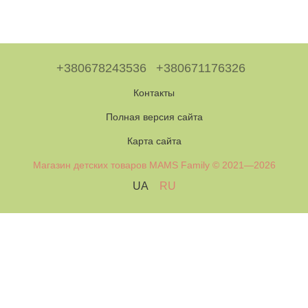
+380678243536
+380671176326
Контакты
Полная версия сайта
Карта сайта
Магазин детских товаров MAMS Family © 2021—2026
UA
RU