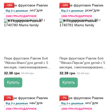
−18%
−18%
Від 2-х дешевше
Від 2-х дешевше
1500 ГРН+ПОДАРУНОК
1500 ГРН+ПОДАРУНОК
Пюре фруктовое Равлик Боб
Пюре фруктовое Равлик Боб
"Яблоко-Манго"для детей с 5
"Яблоко-Персик"для детей с 5
месяцев, гомогенизированное
месяцев, гомогенизированное
90 г
90 г
32.38 грн
32.38 грн
39.49 грн
39.49 грн
Купить
Купить
−7%
−7%
Від 2-х дешевше
Від 2-х дешевше
1500 ГРН+ПОДАРУНОК
1500 ГРН+ПОДАРУНОК