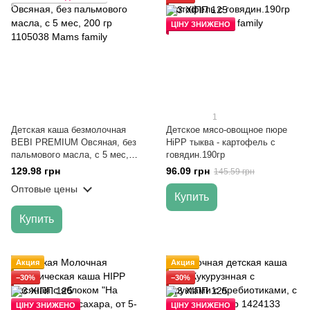
ЦІНУ ЗНИЖЕНО
1
Детская каша безмолочная
Детское мясо-овощное пюре
BEBI PREMIUM Овсяная, без
HiPP тыква - картофель с
пальмового масла, с 5 мес,
говядин.190гр
200 гр
129.98 грн
96.09 грн
145.59 грн
Оптовые цены
Купить
Купить
Акция
Акция
−30%
−30%
ЦІНУ ЗНИЖЕНО
ЦІНУ ЗНИЖЕНО