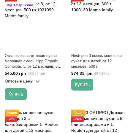
Від 3-х дешевше
Органическая детская сухая
Nestogen 3 смесь молочная
молочная смесь Hipp Organic
сухая для детей от 12
Combiotic 3, от 12 месяцев, 500
месяцев, 600 г
гр
545.00 грн
374.31 грн
685.17 грн
467.89 грн
Оптовые цены
Купить
Купить
Акция
Акция
−20%
−24%