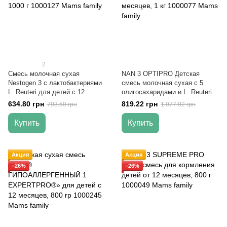
2
Смесь молочная сухая
NAN 3 OPTIPRO Детская
Nestogen 3 с лактобактериями
смесь молочная сухая с 5
L. Reuteri для детей с 12
олигосахаридами и L. Reuteri
месяцев, 1000 г
для детей от 12 месяцев, 1 кг
634.80 грн
819.22 грн
793.50 грн
1 077.92 грн
Купить
Купить
Акция
Акция
−26%
−26%