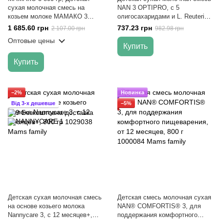
сухая молочная смесь на
NAN 3 OPTIPRO, с 5
козьем молоке МАМАКО 3
олигосахаридами и L. Reuteri
PREMIUM 12+ мес, 800 гр
для детей от 12 месяцев, 800 г
1 685.60 грн
737.23 грн
2 107.00 грн
982.98 грн
Оптовые цены
Купить
Купить
−2%
Новинка
Від 3-х дешевше
−5%
Детская сухая молочная смесь
Детская смесь молочная сухая
на основе козьего молока
NAN® COMFORTIS® 3, для
Nannycare 3, с 12 месяцев+,
поддержания комфортного