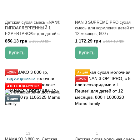
Детская сухая смесь «NAN®
NAN 3 SUPREME PRO cухая
ГИПОАЛЛЕРГЕННЫЙ 1
смесь для кормления детей от
EXPERTPRO®» для детей с
12 месяцев, 800 г
12 месяцев, 800 гр
856.13 грн
1 172.29 грн
1 156.93 грн
1 584.18 грн
Купить
Купить
−20%
Акция
Від 2-х дешевше
−25%
4 ШТ+ПОДАРУНОК
Видео
13
1
МАМАКО 3 800 гр, Детская
Детская сухая молочная смесь