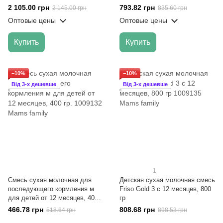
800 гр
пищеварения, от 12 месяцев,
2 105.00 грн
793.82 грн
2 145.00 грн
835.60 грн
800 г
Оптовые цены
Оптовые цены
Купить
Купить
−10%
−10%
Від 3-х дешевше
Від 3-х дешевше
1
Смесь сухая молочная для
Детская сухая молочная смесь
последующего кормления м
Friso Gold 3 с 12 месяцев, 800
для детей от 12 месяцев, 400
гр
гр.
466.78 грн
808.68 грн
518.64 грн
898.53 грн