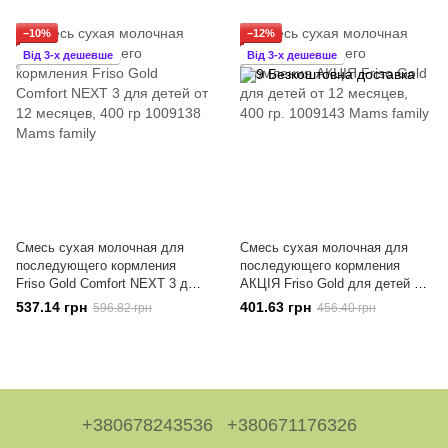
−10%
−12%
Від 3-х дешевше
Від 3-х дешевше
Смесь сухая молочная для
Смесь сухая молочная для
последующего кормления
последующего кормления
Friso Gold Comfort NEXT 3 для
АКЦІЯ Friso Gold для детей от
детей от 12 месяцев, 400 гр
12 месяцев, 400 гр.
537.14 грн
401.63 грн
596.82 грн
456.40 грн
+380678243536
+380671176326