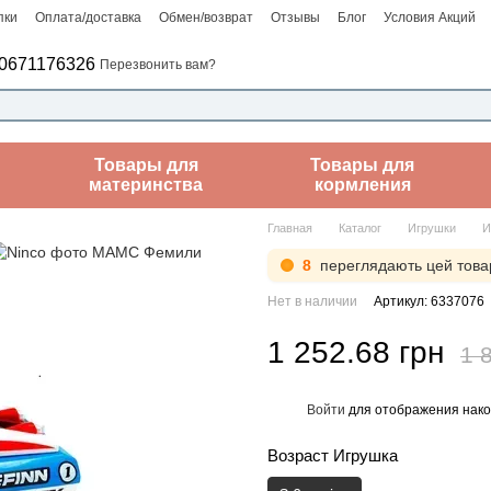
пки
Оплата/доставка
Обмен/возврат
Отзывы
Блог
Условия Акций
0671176326
Перезвонить вам?
Товары для
Товары для
материнства
кормления
Главная
Каталог
Игрушки
И
8
переглядають цей това
Нет в наличии
Артикул: 6337076
1 252.68 грн
1 
Войти
для отображения нако
%
Возраст Игрушка