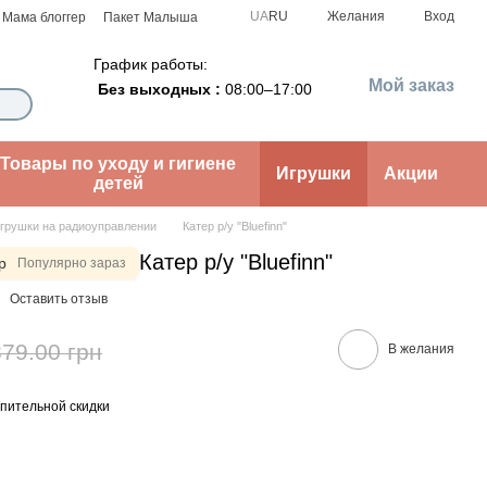
UA
RU
Желания
Вход
Мама блоггер
Пакет Малыша
График работы:
Мой заказ
Без выходных :
08:00–17:00
Товары по уходу и гигиене
Игрушки
Акции
детей
грушки на радиоуправлении
Катер р/у "Bluefinn"
Катер р/у "Bluefinn"
р
Популярно зараз
Оставить отзыв
879.00 грн
В желания
пительной скидки