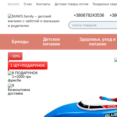
Перейти к основному контенту
Каталог
О нас
Контакты
Детские товары оптом
Тендерные заку
Пользовательское соглашение
Заметки врача
+380678243536
+38
Детское
Здоровье, уход и
Бренды
питание
питание
−33%
1 ШТ+ПОДАРУНОК