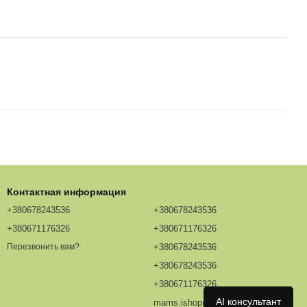
Контактная информация
+380678243536
+380678243536
+380671176326
+380671176326
+380678243536
Перезвонить вам?
+380678243536
+380671176326
AI консультант
mams.ishop@redhead.ua