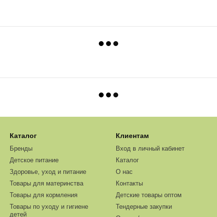
Каталог
Клиентам
Бренды
Вход в личный кабинет
Детское питание
Каталог
Здоровье, уход и питание
О нас
Товары для материнства
Контакты
Товары для кормления
Детские товары оптом
Товары по уходу и гигиене
Тендерные закупки
детей