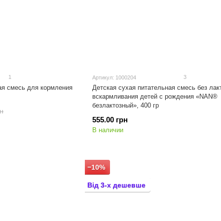
1
3
Артикул: 1000204
я смесь для кормления
Детская сухая питательная смесь без лак
вскармливания детей с рождения «NAN®
безлактозный», 400 гр
рн
555.00 грн
В наличии
−10%
Від 3-х дешевше