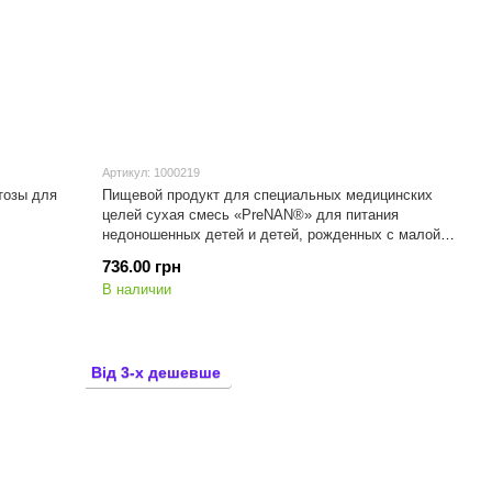
Артикул: 1000219
тозы для
Пищевой продукт для специальных медицинских
целей сухая смесь «PreNAN®» для питания
недоношенных детей и детей, рожденных с малой
массой тела с рождения, 400 гр
736.00 грн
В наличии
Від 3-х дешевше