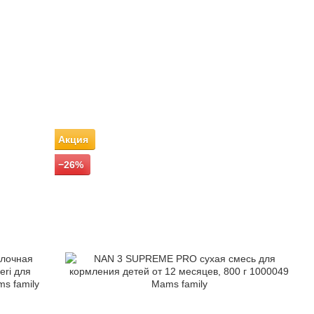
Акция
−26%