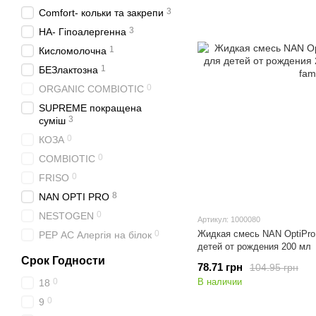
3
Comfort- кольки та закрепи
3
НА- Гіпоалергенна
1
Кисломолочна
1
БЕЗлактозна
0
ORGANIC COMBIOTIC
SUPREME покращена
3
суміш
0
КОЗА
0
COMBIOTIC
0
FRISO
8
NAN OPTI PRO
0
NESTOGEN
Артикул: 1000080
0
Жидкая смесь NAN OptiPro
PEP АС Алергія на білок
детей от рождения 200 мл
Срок Годности
78.71 грн
104.95 грн
0
В наличии
18
0
9