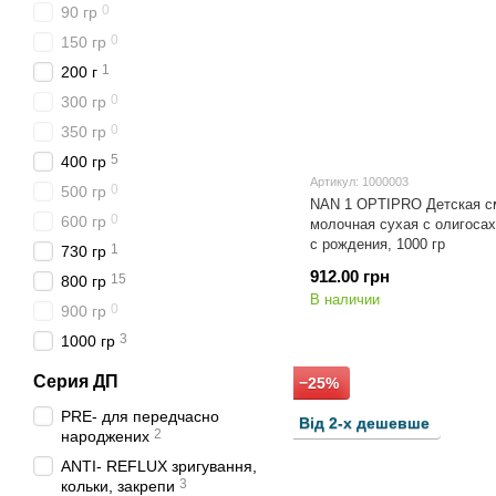
0
90 гр
0
150 гр
1
200 г
0
300 гр
0
350 гр
5
400 гр
Артикул: 1000003
0
500 гр
NAN 1 OPTIPRO Детская с
0
600 гр
молочная сухая с олигосах
с рождения, 1000 гр
1
730 гр
912.00 грн
15
800 гр
В наличии
0
900 гр
3
1000 гр
Серия ДП
−25%
PRE- для передчасно
Від 2-х дешевше
2
народжених
ANTI- REFLUX зригування,
3
кольки, закрепи