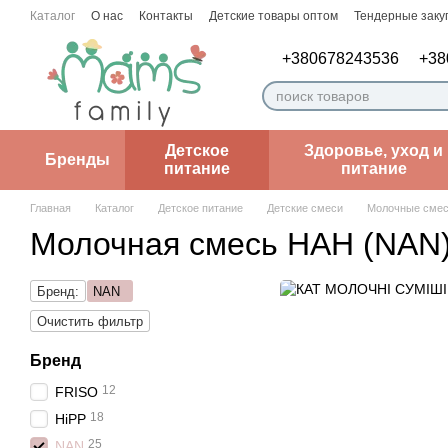
Перейти к основному контенту
Каталог
О нас
Контакты
Детские товары оптом
Тендерные заку
Пользовательское соглашение
Заметки врача
+380678243536
+38
Детское
Здоровье, уход и
Бренды
питание
питание
Главная
Каталог
Детское питание
Детские смеси
Молочные сме
Молочная смесь НАН (NAN
Бренд:
NAN
Очистить фильтр
Бренд
12
FRISO
18
HiPP
25
NAN