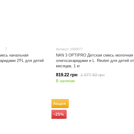
7
Артикул: 1000077
месь начальная
NAN 3 OPTIPRO Детская смесь молочная 
аридами 2'FL для детей
олигосахаридами и L. Reuteri для детей от
месяцев, 1 кг
819.22 грн
1 077.92 грн
В наличии
Акция
−25%