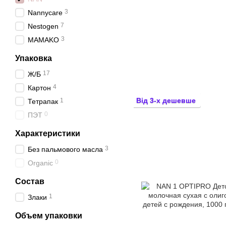
3
Nannycare
7
Nestogen
3
МAMAKO
Упаковка
17
Ж/Б
4
Картон
Від 3-х дешевше
1
Тетрапак
0
ПЭТ
Характеристики
3
Без пальмового масла
0
Organic
Состав
1
Злаки
Объем упаковки