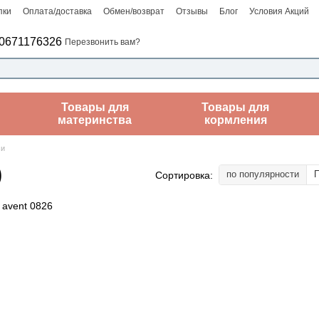
пки
Оплата/доставка
Обмен/возврат
Отзывы
Блог
Условия Акций
0671176326
Перезвонить вам?
Товары для
Товары для
материнства
кормления
си
)
по популярности
П
Сортировка: