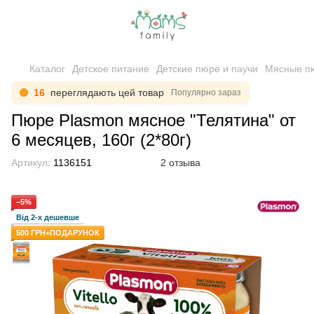
Каталог
Детское питание
Детские пюре и паучи
Мясные п
16
переглядають цей товар
Популярно зараз
Пюре Plasmon мясное "Телятина" от
6 месяцев, 160г (2*80г)
Артикул:
1136151
2 отзыва
−5%
Від 2-х дешевше
500 ГРН+ПОДАРУНОК