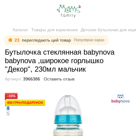
Каталог
Товары для кормления
Детские бутылочки для ко
22
переглядають цей товар
Популярно зараз
Бутылочка стеклянная babynova
babynova ,широкое горлышко
"Декор", 230мл мальчик
Артикул:
3966386
Оставить отзыв
−10%
400 ГРН+ПОДАРУНОК