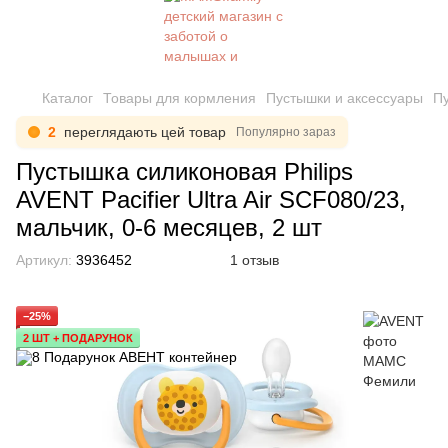
Каталог
Товары для кормления
Пустышки и аксессуары
Пу
3
переглядають цей товар
Популярно зараз
Пустышка силиконовая Philips
AVENT Pacifier Ultra Air SCF080/23,
мальчик, 0-6 месяцев, 2 шт
Артикул:
3936452
1 отзыв
−25%
2 ШТ + ПОДАРУНОК