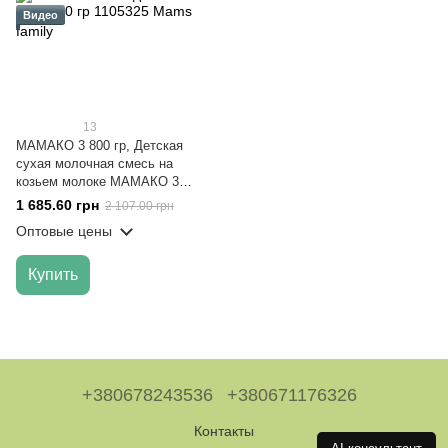
Видео
13
МАМАКО 3 800 гр, Детская
сухая молочная смесь на
козьем молоке МАМАКО 3
PREMIUM 12+ мес, 800 гр
1 685.60 грн
2 107.00 грн
Оптовые цены
Купить
+380678243536
+380671176326
Контакты