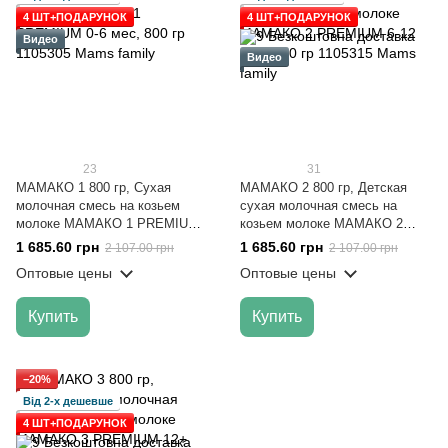
4 ШТ+ПОДАРУНОК
4 ШТ+ПОДАРУНОК
Видео
Видео
23
31
МАМАКО 1 800 гр, Сухая
МАМАКО 2 800 гр, Детская
молочная смесь на козьем
сухая молочная смесь на
молоке МАМАКО 1 PREMIUM
козьем молоке МАМАКО 2
0-6 мес, 800 гр
PREMIUM 6-12 мес, 800 гр
1 685.60 грн
1 685.60 грн
2 107.00 грн
2 107.00 грн
Оптовые цены
Оптовые цены
Купить
Купить
−20%
Від 2-х дешевше
4 ШТ+ПОДАРУНОК